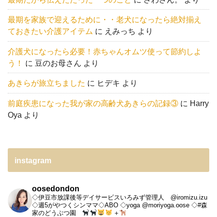
最期を家族で迎えるために・・老犬になったら絶対揃え
ておきたい介護アイテム
に
えみっち
より
介護犬になったら必要！赤ちゃんオムツ使って節約しよ
う！
に
豆のお母さん
より
あきらが旅立ちました
に
ヒデキ
より
前庭疾患になった我が家の高齢犬あきらの記録③
に
Harry
Oya
より
instagram
oosedondon
◇伊豆市放課後等デイサービスいろみず管理人 @iromizu.izu
◇週5がやつくシンママ◇ABO
◇yoga @moriyoga.oose
◇#森
家のどうぶつ園
＋