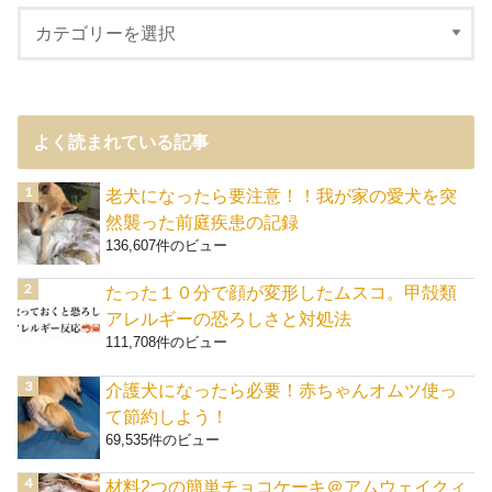
よく読まれている記事
老犬になったら要注意！！我が家の愛犬を突
然襲った前庭疾患の記録
136,607件のビュー
たった１０分で顔が変形したムスコ。甲殻類
アレルギーの恐ろしさと対処法
111,708件のビュー
介護犬になったら必要！赤ちゃんオムツ使っ
て節約しよう！
69,535件のビュー
材料2つの簡単チョコケーキ＠アムウェイクィ