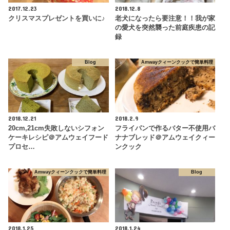
2017.12.23
2018.12.8
クリスマスプレゼントを買いに♪
老犬になったら要注意！！我が家
の愛犬を突然襲った前庭疾患の記
録
Blog
Amwayクィーンクックで簡単料理
2018.12.21
2018.2.9
20cm,21cm失敗しないシフォン
フライパンで作るバター不使用バ
ケーキレシピ＠アムウェイフード
ナナブレッド＠アムウェイクィー
プロセ…
ンクック
Amwayクィーンクックで簡単料理
Blog
2018.1.25
2018.1.24