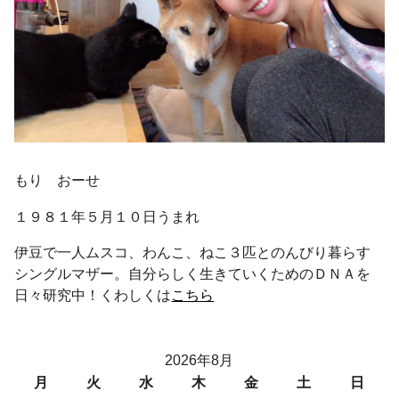
もり おーせ
１９８１年５月１０日うまれ
伊豆で一人ムスコ、わんこ、ねこ３匹とのんびり暮らす
シングルマザー。自分らしく生きていくためのＤＮＡを
日々研究中！くわしくは
こちら
2026年8月
月
火
水
木
金
土
日