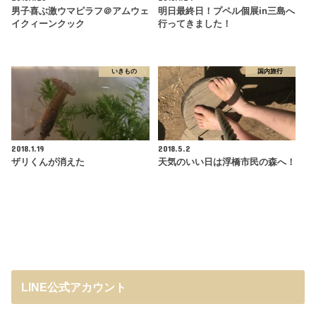
男子喜ぶ激ウマピラフ＠アムウェ
明日最終日！プペル個展in三島へ
イクィーンクック
行ってきました！
いきもの
国内旅行
2018.1.19
2018.5.2
ザリくんが消えた
天気のいい日は浮橋市民の森へ！
LINE公式アカウント