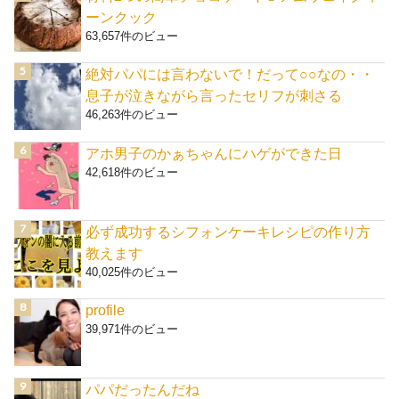
ーンクック
63,657件のビュー
絶対パパには言わないで！だって○○なの・・
息子が泣きながら言ったセリフが刺さる
46,263件のビュー
アホ男子のかぁちゃんにハゲができた日
42,618件のビュー
必ず成功するシフォンケーキレシピの作り方
教えます
40,025件のビュー
profile
39,971件のビュー
パパだったんだね