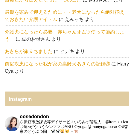
最期を家族で迎えるために・・老犬になったら絶対揃え
ておきたい介護アイテム
に
えみっち
より
介護犬になったら必要！赤ちゃんオムツ使って節約しよ
う！
に
豆のお母さん
より
あきらが旅立ちました
に
ヒデキ
より
前庭疾患になった我が家の高齢犬あきらの記録③
に
Harry
Oya
より
instagram
oosedondon
◇伊豆市放課後等デイサービスいろみず管理人 @iromizu.izu
◇週5がやつくシンママ◇ABO
◇yoga @moriyoga.oose
◇#森
家のどうぶつ園
＋