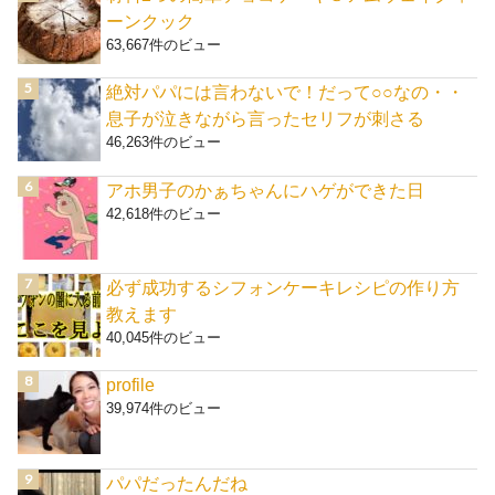
ーンクック
63,667件のビュー
絶対パパには言わないで！だって○○なの・・
息子が泣きながら言ったセリフが刺さる
46,263件のビュー
アホ男子のかぁちゃんにハゲができた日
42,618件のビュー
必ず成功するシフォンケーキレシピの作り方
教えます
40,045件のビュー
profile
39,974件のビュー
パパだったんだね