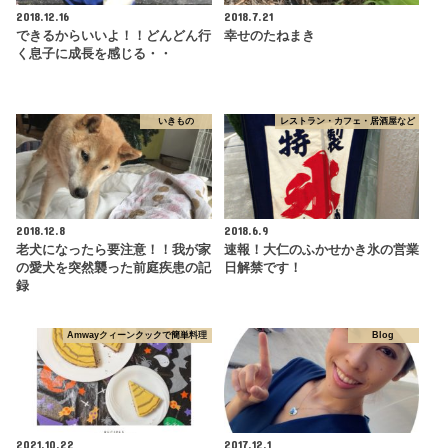
2018.12.16
2018.7.21
できるからいいよ！！どんどん行
幸せのたねまき
く息子に成長を感じる・・
いきもの
レストラン・カフェ・居酒屋など
2018.12.8
2018.6.9
老犬になったら要注意！！我が家
速報！大仁のふかせかき氷の営業
の愛犬を突然襲った前庭疾患の記
日解禁です！
録
Amwayクィーンクックで簡単料理
Blog
2021.10.22
2017.12.1