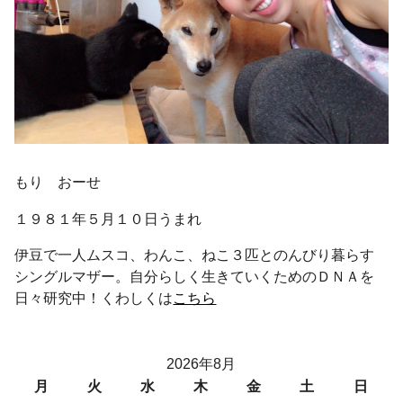
もり おーせ
１９８１年５月１０日うまれ
伊豆で一人ムスコ、わんこ、ねこ３匹とのんびり暮らす
シングルマザー。自分らしく生きていくためのＤＮＡを
日々研究中！くわしくは
こちら
2026年8月
月
火
水
木
金
土
日