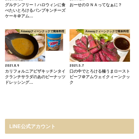
グルテンフリー！ハロウィンに食
おーせのＤＮＡってなぁに？
べたいとろけるパンプキンチーズ
ケーキ＠アム…
Amwayクィーンクックで簡単料理
Amwayクィーンクックで簡単料理
2021.8.9
2021.5.7
カリフォルニアピザキッチンタイ
口の中でとろける極うまロースト
クランチサラダのあのピーナッツ
ビーフ＠アムウェイクィーンクッ
ドレッシング…
ク
LINE公式アカウント