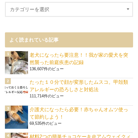
よく読まれている記事
老犬になったら要注意！！我が家の愛犬を突
然襲った前庭疾患の記録
136,607件のビュー
たった１０分で顔が変形したムスコ。甲殻類
アレルギーの恐ろしさと対処法
111,714件のビュー
介護犬になったら必要！赤ちゃんオムツ使っ
て節約しよう！
69,535件のビュー
材料2つの簡単チョコケーキ＠アムウェイクィ