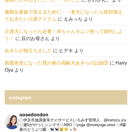
最期を家族で迎えるために・・老犬になったら絶対揃え
ておきたい介護アイテム
に
えみっち
より
介護犬になったら必要！赤ちゃんオムツ使って節約しよ
う！
に
豆のお母さん
より
あきらが旅立ちました
に
ヒデキ
より
前庭疾患になった我が家の高齢犬あきらの記録③
に
Harry
Oya
より
instagram
oosedondon
◇伊豆市放課後等デイサービスいろみず管理人 @iromizu.izu
◇週5がやつくシンママ◇ABO
◇yoga @moriyoga.oose
◇#森
家のどうぶつ園
＋