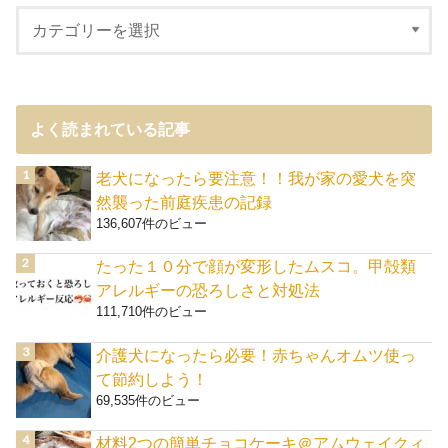
よく読まれている記事
老犬になったら要注意！！我が家の愛犬を突
然襲った前庭疾患の記録
136,607件のビュー
たった１０分で顔が変形したムスコ。甲殻類
アレルギーの恐ろしさと対処法
111,710件のビュー
介護犬になったら必要！赤ちゃんオムツ使っ
て節約しよう！
69,535件のビュー
材料2つの簡単チョコケーキ＠アムウェイクィ