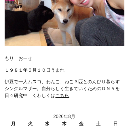
もり おーせ
１９８１年５月１０日うまれ
伊豆で一人ムスコ、わんこ、ねこ３匹とのんびり暮らす
シングルマザー。自分らしく生きていくためのＤＮＡを
日々研究中！くわしくは
こちら
2026年8月
月
火
水
木
金
土
日