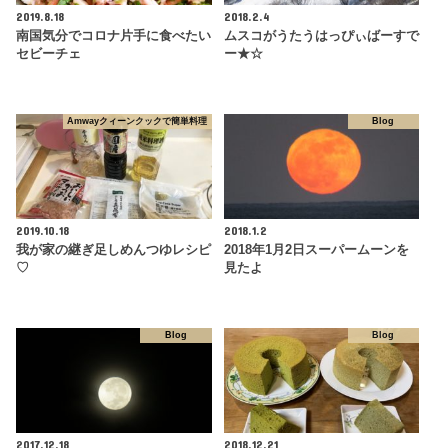
2019.8.18
2018.2.4
南国気分でコロナ片手に食べたい
ムスコがうたうはっぴぃばーすで
セビーチェ
ー★☆
Amwayクィーンクックで簡単料理
Blog
2019.10.18
2018.1.2
我が家の継ぎ足しめんつゆレシピ
2018年1月2日スーパームーンを
♡
見たよ
Blog
Blog
2017.12.18
2018.12.21