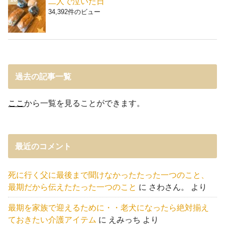
二人で泣いた日
34,392件のビュー
過去の記事一覧
ここ
から一覧を見ることができます。
最近のコメント
死に行く父に最後まで聞けなかったたった一つのこと、
最期だから伝えたたった一つのこと
に
さわさん。
より
最期を家族で迎えるために・・老犬になったら絶対揃え
ておきたい介護アイテム
に
えみっち
より