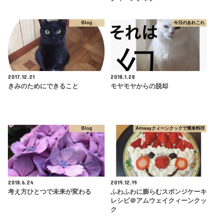
Blog
今日のあれこれ
2017.12.21
2018.1.28
きみのためにできること
モヤモヤからの脱却
Blog
Amwayクィーンクックで簡単料理
2018.6.24
2019.12.19
考え方ひとつで未来が変わる
ふわふわに膨らむスポンジケーキ
レシピ＠アムウェイクィーンクッ
ク