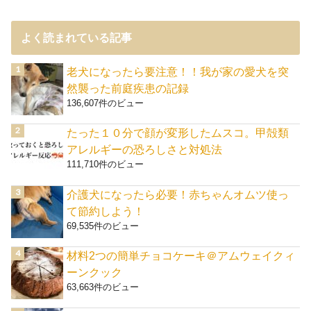
よく読まれている記事
老犬になったら要注意！！我が家の愛犬を突
然襲った前庭疾患の記録
136,607件のビュー
たった１０分で顔が変形したムスコ。甲殻類
アレルギーの恐ろしさと対処法
111,710件のビュー
介護犬になったら必要！赤ちゃんオムツ使っ
て節約しよう！
69,535件のビュー
材料2つの簡単チョコケーキ＠アムウェイクィ
ーンクック
63,663件のビュー