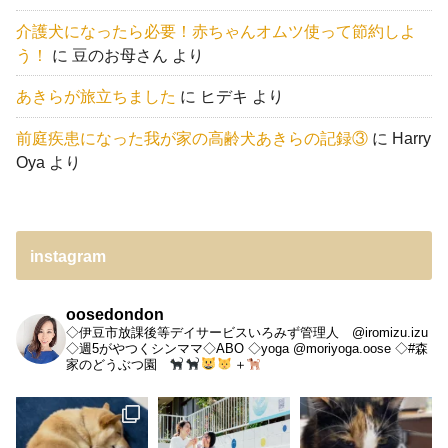
介護犬になったら必要！赤ちゃんオムツ使って節約しよ
う！
に
豆のお母さん
より
あきらが旅立ちました
に
ヒデキ
より
前庭疾患になった我が家の高齢犬あきらの記録③
に
Harry
Oya
より
instagram
oosedondon
◇伊豆市放課後等デイサービスいろみず管理人 @iromizu.izu
◇週5がやつくシンママ◇ABO
◇yoga @moriyoga.oose
◇#森
家のどうぶつ園
＋