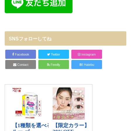
SNSフォローしてね
Facebook
Twitter
Instagram
Contact
Feedly
B!
Hatebu