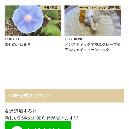
子育て日記
Amwayクィーンクックで簡単料理
2018.7.21
2022.10.28
幸せのたねまき
ノンスティックで簡単クレープ＠
アムウェイクィーンクック
LINE公式アカウント
友達追加すると
新しい記事のお知らせが届きます♡