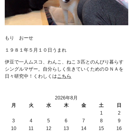
もり おーせ
１９８１年５月１０日うまれ
伊豆で一人ムスコ、わんこ、ねこ３匹とのんびり暮らす
シングルマザー。自分らしく生きていくためのＤＮＡを
日々研究中！くわしくは
こちら
2026年8月
月
火
水
木
金
土
日
1
2
3
4
5
6
7
8
9
10
11
12
13
14
15
16