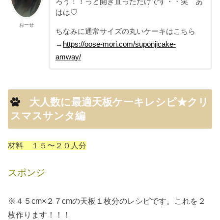
ろう！！っと開き直っただけです・・笑 あ
はは♡
おーせ
ちなみに通常サイズの丸いケーキはこちら
→
https://oose-mori.com/suponjicake-
amway/
大人数に最適天板ケーキレシピ★クリ
スマスサンタ編
材料 １５〜２０人分
スポンジ
※４５cm×２７cmの天板１枚分のレシピです。これを２
枚作ります！！！