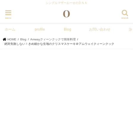
シングルマザーおーせのＤＮＡ
menu
search
ホーム
profile
Blog
お問い合わせ
HOME
Blog
Amwayクィーンクックで簡単料理
絶対失敗しない！きめ細かな生地のクリスマスケーキ＠アムウェイクィーンクック