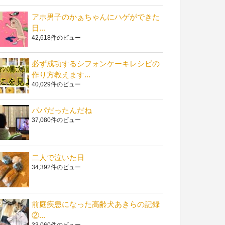
アホ男子のかぁちゃんにハゲができた
日...
42,618件のビュー
必ず成功するシフォンケーキレシピの
作り方教えます...
40,029件のビュー
パパだったんだね
37,080件のビュー
二人で泣いた日
34,392件のビュー
前庭疾患になった高齢犬あきらの記録
②...
33,060件のビュー