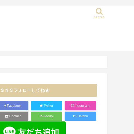
search
静岡県
ＳＮＳフォローしてね★
Facebook
Twitter
Instagram
Contact
Feedly
B!
Hatebu