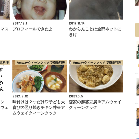
2017.12.1
2017.11.14
スマス
プロフィールできたよ
わからんことは全部ネットに
きけ
単料理
Amwayクィーンクックで簡単料理
Amwayクィーンクックで簡単料理
2021.2.12
2021.3.5
イン
味付けは２つだけ♡子ども大
森家の麻婆豆腐＠アムウェイ
ムウェ
喜びの照り焼きチキン丼＠ア
クィーンクック
ムウェイクィーンクック