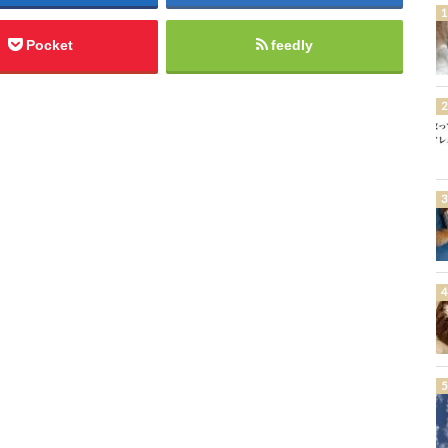
Pocket
feedly