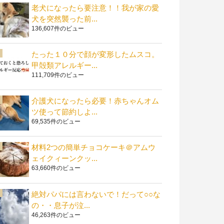
老犬になったら要注意！！我が家の愛
犬を突然襲った前...
136,607件のビュー
たった１０分で顔が変形したムスコ。
甲殻類アレルギー...
111,709件のビュー
介護犬になったら必要！赤ちゃんオム
ツ使って節約しよ...
69,535件のビュー
材料2つの簡単チョコケーキ＠アムウ
ェイクィーンクッ...
63,660件のビュー
絶対パパには言わないで！だって○○な
の・・息子が泣...
46,263件のビュー