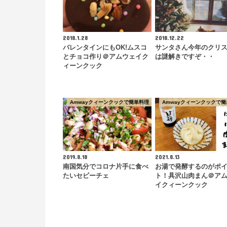
2018.1.28
2018.12.22
バレンタインにもOK!ムスコ
サンタさん今年のクリ
とチョコ作り＠アムウェイク
は謎解きですぞ・・
ィーンクック
Amwayクィーンクックで簡単料理
Amwayクィーンクックで簡
2019.8.18
2021.8.13
南国気分でコロナ片手に食べ
お湯で発酵するのがポ
たいセビーチェ
ト！具沢山肉まん＠ア
イクィーンクック