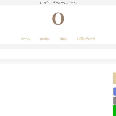
シングルマザーおーせのＤＮＡ
ホーム
profile
Blog
お問い合わせ
今日のあれこれ
いきもの
子育て日記
Amwayクィーンクックで簡単料理
国内旅行
レストラン・カフェ・居酒屋など
イベント・祭り
stork