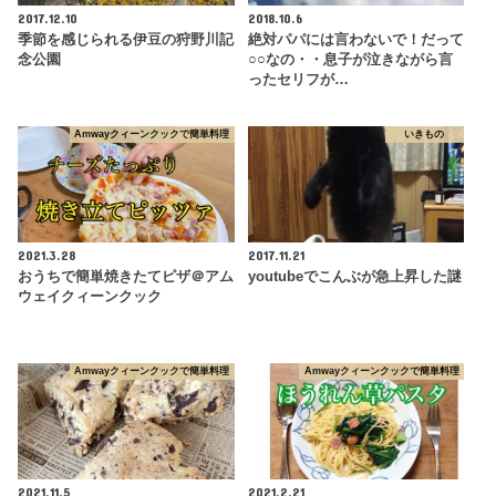
2017.12.10
2018.10.6
季節を感じられる伊豆の狩野川記
絶対パパには言わないで！だって
念公園
○○なの・・息子が泣きながら言
ったセリフが…
Amwayクィーンクックで簡単料理
いきもの
2021.3.28
2017.11.21
おうちで簡単焼きたてピザ＠アム
youtubeでこんぶが急上昇した謎
ウェイクィーンクック
Amwayクィーンクックで簡単料理
Amwayクィーンクックで簡単料理
2021.11.5
2021.2.21