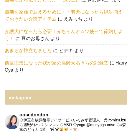
最期を家族で迎えるために・・老犬になったら絶対揃え
ておきたい介護アイテム
に
えみっち
より
介護犬になったら必要！赤ちゃんオムツ使って節約しよ
う！
に
豆のお母さん
より
あきらが旅立ちました
に
ヒデキ
より
前庭疾患になった我が家の高齢犬あきらの記録③
に
Harry
Oya
より
instagram
oosedondon
◇伊豆市放課後等デイサービスいろみず管理人 @iromizu.izu
◇週5がやつくシンママ◇ABO
◇yoga @moriyoga.oose
◇#森
家のどうぶつ園
＋