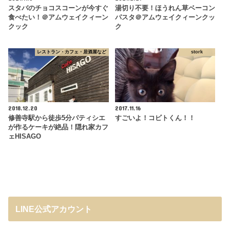
スタバのチョコスコーンが今すぐ
湯切り不要！ほうれん草ベーコン
食べたい！＠アムウェイクィーン
パスタ＠アムウェイクィーンクッ
クック
ク
レストラン・カフェ・居酒屋など
stork
2018.12.20
2017.11.16
修善寺駅から徒歩5分パティシエ
すごいよ！コビトくん！！
が作るケーキが絶品！隠れ家カフ
ェHISAGO
LINE公式アカウント