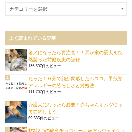
よく読まれている記事
老犬になったら要注意！！我が家の愛犬を突
然襲った前庭疾患の記録
136,607件のビュー
たった１０分で顔が変形したムスコ。甲殻類
アレルギーの恐ろしさと対処法
111,707件のビュー
介護犬になったら必要！赤ちゃんオムツ使っ
て節約しよう！
69,535件のビュー
材料2つの簡単チョコケーキ＠アムウェイクィ