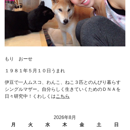
もり おーせ
１９８１年５月１０日うまれ
伊豆で一人ムスコ、わんこ、ねこ３匹とのんびり暮らす
シングルマザー。自分らしく生きていくためのＤＮＡを
日々研究中！くわしくは
こちら
2026年8月
月
火
水
木
金
土
日