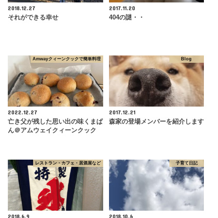
2018.12.27
2017.11.20
それができる幸せ
404の謎・・
Amwayクィーンクックで簡単料理
Blog
2022.12.27
2017.12.21
亡き父が残した思い出の味くまぱ
森家の登場メンバーを紹介します
ん＠アムウェイクィーンクック
レストラン・カフェ・居酒屋など
子育て日記
2018.6.9
2018.10.6