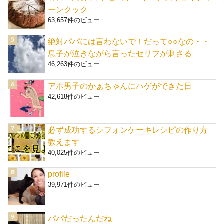
ーンクック
63,657件のビュー
絶対パパには言わないで！だって○○なの・・
息子が泣きながら言ったセリフが刺さる
46,263件のビュー
アホ男子のかぁちゃんにハゲができた日
42,618件のビュー
必ず成功するシフォンケーキレシピの作り方
教えます
40,025件のビュー
profile
39,971件のビュー
パパだったんだね