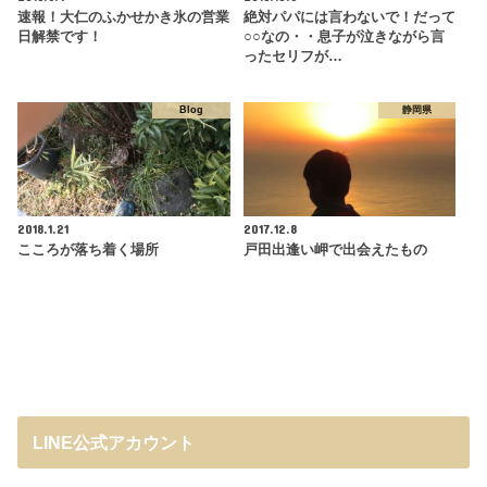
速報！大仁のふかせかき氷の営業
絶対パパには言わないで！だって
日解禁です！
○○なの・・息子が泣きながら言
ったセリフが…
Blog
静岡県
2018.1.21
2017.12.8
こころが落ち着く場所
戸田出逢い岬で出会えたもの
LINE公式アカウント