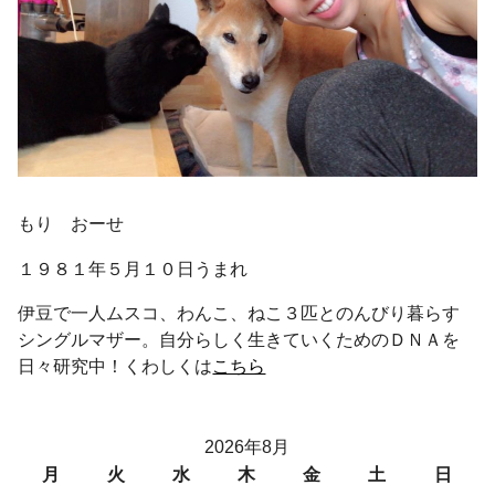
もり おーせ
１９８１年５月１０日うまれ
伊豆で一人ムスコ、わんこ、ねこ３匹とのんびり暮らす
シングルマザー。自分らしく生きていくためのＤＮＡを
日々研究中！くわしくは
こちら
2026年8月
月
火
水
木
金
土
日