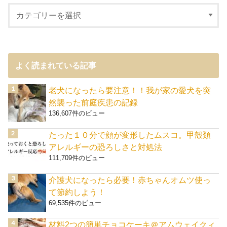
よく読まれている記事
老犬になったら要注意！！我が家の愛犬を突
然襲った前庭疾患の記録
136,607件のビュー
たった１０分で顔が変形したムスコ。甲殻類
アレルギーの恐ろしさと対処法
111,709件のビュー
介護犬になったら必要！赤ちゃんオムツ使っ
て節約しよう！
69,535件のビュー
材料2つの簡単チョコケーキ＠アムウェイクィ