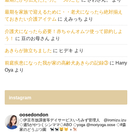
最期を家族で迎えるために・・老犬になったら絶対揃え
ておきたい介護アイテム
に
えみっち
より
介護犬になったら必要！赤ちゃんオムツ使って節約しよ
う！
に
豆のお母さん
より
あきらが旅立ちました
に
ヒデキ
より
前庭疾患になった我が家の高齢犬あきらの記録③
に
Harry
Oya
より
instagram
oosedondon
◇伊豆市放課後等デイサービスいろみず管理人 @iromizu.izu
◇週5がやつくシンママ◇ABO
◇yoga @moriyoga.oose
◇#森
家のどうぶつ園
＋