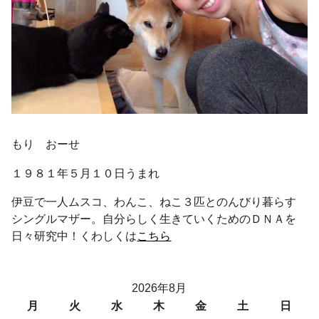
もり おーせ
１９８１年５月１０日うまれ
伊豆で一人ムスコ、わんこ、ねこ３匹とのんびり暮らす
シングルマザー。自分らしく生きていくためのＤＮＡを
日々研究中！くわしくは
こちら
2026年8月
月
火
水
木
金
土
日