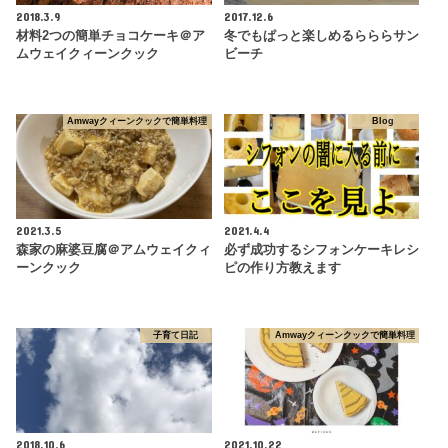
2018.3.9
2017.12.6
材料2つの簡単チョコケーキ＠ア
冬でもぱっと楽しめるらららサン
ムウェイクィーンクック
ビーチ
Amwayクィーンクックで簡単料理
Blog
2021.3.5
2021.4.4
森家の麻婆豆腐＠アムウェイクィ
必ず成功するシフォンケーキレシ
ーンクック
ピの作り方教えます
子育て日記
Amwayクィーンクックで簡単料理
2018.10.6
2021.10.22