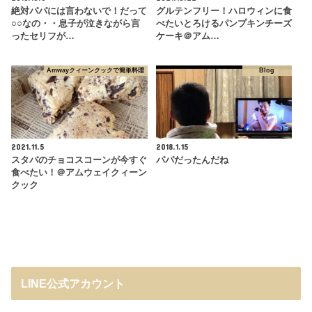
絶対パパには言わないで！だって
グルテンフリー！ハロウィンに食
○○なの・・息子が泣きながら言
べたいとろけるパンプキンチーズ
ったセリフが…
ケーキ＠アム…
Amwayクィーンクックで簡単料理
Blog
2021.11.5
2018.1.15
スタバのチョコスコーンが今すぐ
パパだったんだね
食べたい！＠アムウェイクィーン
クック
LINE公式アカウント