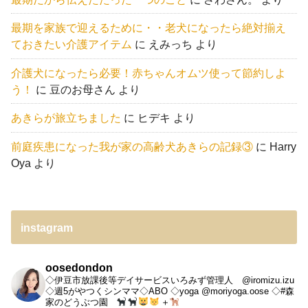
最期を家族で迎えるために・・老犬になったら絶対揃え
ておきたい介護アイテム
に
えみっち
より
介護犬になったら必要！赤ちゃんオムツ使って節約しよ
う！
に
豆のお母さん
より
あきらが旅立ちました
に
ヒデキ
より
前庭疾患になった我が家の高齢犬あきらの記録③
に
Harry
Oya
より
instagram
oosedondon
◇伊豆市放課後等デイサービスいろみず管理人 @iromizu.izu
◇週5がやつくシンママ◇ABO
◇yoga @moriyoga.oose
◇#森
家のどうぶつ園
＋