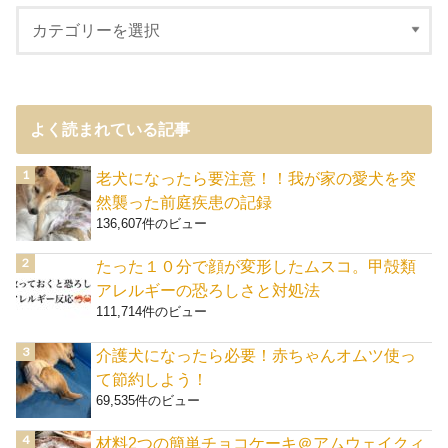
よく読まれている記事
老犬になったら要注意！！我が家の愛犬を突
然襲った前庭疾患の記録
136,607件のビュー
たった１０分で顔が変形したムスコ。甲殻類
アレルギーの恐ろしさと対処法
111,714件のビュー
介護犬になったら必要！赤ちゃんオムツ使っ
て節約しよう！
69,535件のビュー
材料2つの簡単チョコケーキ＠アムウェイクィ