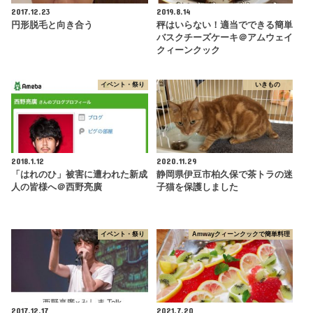
2017.12.23
2019.8.14
円形脱毛と向き合う
秤はいらない！適当でできる簡単
バスクチーズケーキ＠アムウェイ
クィーンクック
イベント・祭り
いきもの
2018.1.12
2020.11.29
「はれのひ」被害に遭われた新成
静岡県伊豆市柏久保で茶トラの迷
人の皆様へ＠西野亮廣
子猫を保護しました
イベント・祭り
Amwayクィーンクックで簡単料理
2017.12.17
2021.7.20