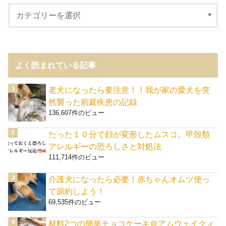
よく読まれている記事
老犬になったら要注意！！我が家の愛犬を突
然襲った前庭疾患の記録
136,607件のビュー
たった１０分で顔が変形したムスコ。甲殻類
アレルギーの恐ろしさと対処法
111,714件のビュー
介護犬になったら必要！赤ちゃんオムツ使っ
て節約しよう！
69,535件のビュー
材料2つの簡単チョコケーキ＠アムウェイクィ