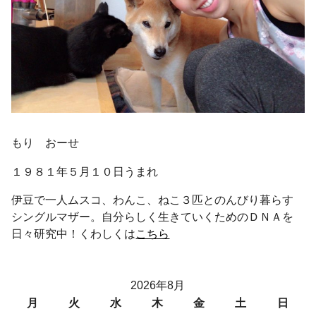
もり おーせ
１９８１年５月１０日うまれ
伊豆で一人ムスコ、わんこ、ねこ３匹とのんびり暮らす
シングルマザー。自分らしく生きていくためのＤＮＡを
日々研究中！くわしくは
こちら
2026年8月
月
火
水
木
金
土
日