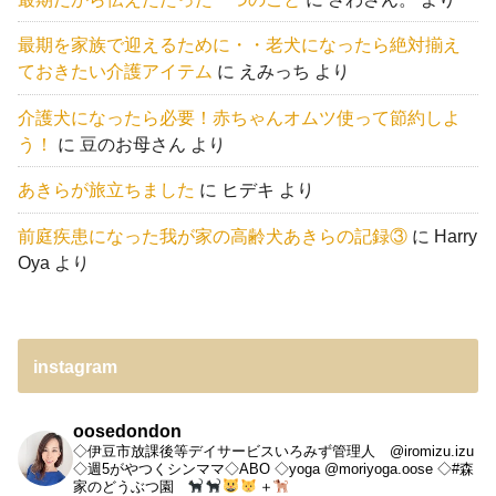
最期を家族で迎えるために・・老犬になったら絶対揃え
ておきたい介護アイテム
に
えみっち
より
介護犬になったら必要！赤ちゃんオムツ使って節約しよ
う！
に
豆のお母さん
より
あきらが旅立ちました
に
ヒデキ
より
前庭疾患になった我が家の高齢犬あきらの記録③
に
Harry
Oya
より
instagram
oosedondon
◇伊豆市放課後等デイサービスいろみず管理人 @iromizu.izu
◇週5がやつくシンママ◇ABO
◇yoga @moriyoga.oose
◇#森
家のどうぶつ園
＋