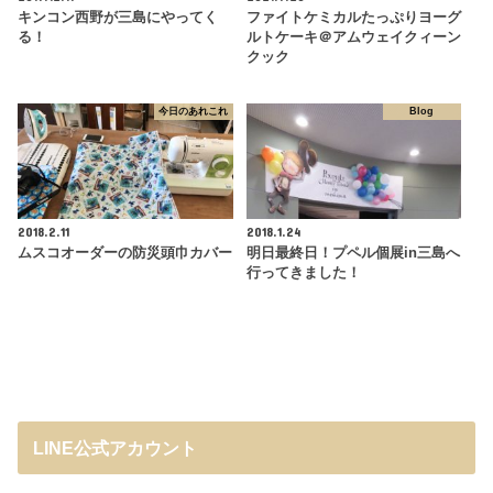
キンコン西野が三島にやってく
ファイトケミカルたっぷりヨーグ
る！
ルトケーキ＠アムウェイクィーン
クック
今日のあれこれ
Blog
2018.2.11
2018.1.24
ムスコオーダーの防災頭巾カバー
明日最終日！プペル個展in三島へ
行ってきました！
LINE公式アカウント