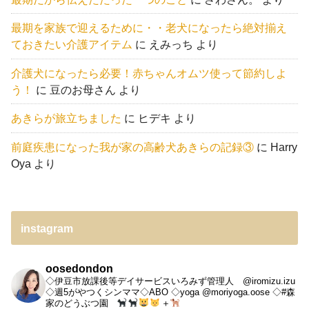
最期を家族で迎えるために・・老犬になったら絶対揃え
ておきたい介護アイテム
に
えみっち
より
介護犬になったら必要！赤ちゃんオムツ使って節約しよ
う！
に
豆のお母さん
より
あきらが旅立ちました
に
ヒデキ
より
前庭疾患になった我が家の高齢犬あきらの記録③
に
Harry
Oya
より
instagram
oosedondon
◇伊豆市放課後等デイサービスいろみず管理人 @iromizu.izu
◇週5がやつくシンママ◇ABO
◇yoga @moriyoga.oose
◇#森
家のどうぶつ園
＋