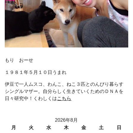
もり おーせ
１９８１年５月１０日うまれ
伊豆で一人ムスコ、わんこ、ねこ３匹とのんびり暮らす
シングルマザー。自分らしく生きていくためのＤＮＡを
日々研究中！くわしくは
こちら
2026年8月
月
火
水
木
金
土
日