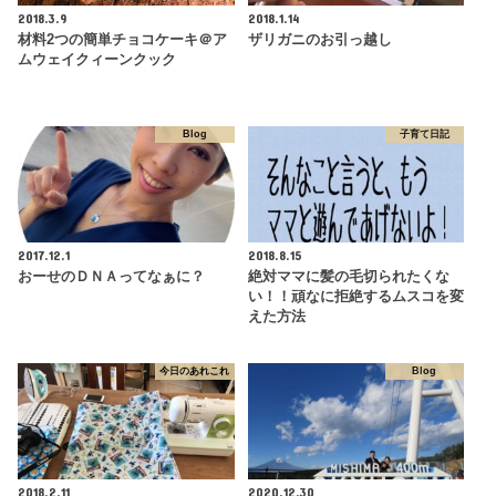
2018.3.9
2018.1.14
材料2つの簡単チョコケーキ＠ア
ザリガニのお引っ越し
ムウェイクィーンクック
Blog
子育て日記
2017.12.1
2018.8.15
おーせのＤＮＡってなぁに？
絶対ママに髪の毛切られたくな
い！！頑なに拒絶するムスコを変
えた方法
今日のあれこれ
Blog
2018.2.11
2020.12.30