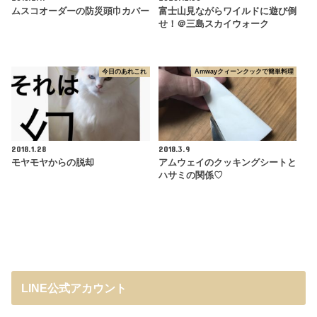
ムスコオーダーの防災頭巾カバー
富士山見ながらワイルドに遊び倒
せ！＠三島スカイウォーク
今日のあれこれ
Amwayクィーンクックで簡単料理
2018.1.28
2018.3.9
モヤモヤからの脱却
アムウェイのクッキングシートと
ハサミの関係♡
LINE公式アカウント