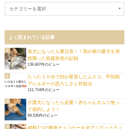
よく読まれている記事
老犬になったら要注意！！我が家の愛犬を突
然襲った前庭疾患の記録
136,607件のビュー
たった１０分で顔が変形したムスコ。甲殻類
アレルギーの恐ろしさと対処法
111,714件のビュー
介護犬になったら必要！赤ちゃんオムツ使っ
て節約しよう！
69,535件のビュー
材料2つの簡単チョコケーキ＠アムウェイクィ