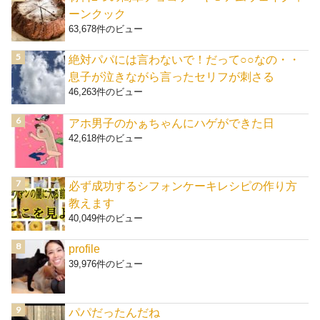
ーンクック
63,678件のビュー
絶対パパには言わないで！だって○○なの・・
息子が泣きながら言ったセリフが刺さる
46,263件のビュー
アホ男子のかぁちゃんにハゲができた日
42,618件のビュー
必ず成功するシフォンケーキレシピの作り方
教えます
40,049件のビュー
profile
39,976件のビュー
パパだったんだね