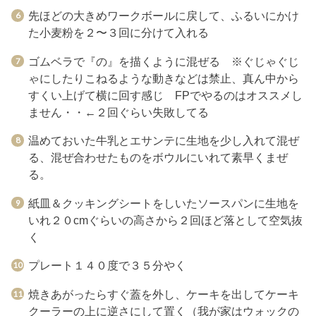
先ほどの大きめワークボールに戻して、ふるいにかけ
た小麦粉を２〜３回に分けて入れる
ゴムベラで『の』を描くように混ぜる ※ぐじゃぐじ
ゃにしたりこねるような動きなどは禁止、真ん中から
すくい上げて横に回す感じ FPでやるのはオススメし
ません・・←２回ぐらい失敗してる
温めておいた牛乳とエサンテに生地を少し入れて混ぜ
る、混ぜ合わせたものをボウルにいれて素早くまぜ
る。
紙皿＆クッキングシートをしいたソースパンに生地を
いれ２０cmぐらいの高さから２回ほど落として空気抜
く
プレート１４０度で３５分やく
焼きあがったらすぐ蓋を外し、ケーキを出してケーキ
クーラーの上に逆さにして置く（我が家はウォックの