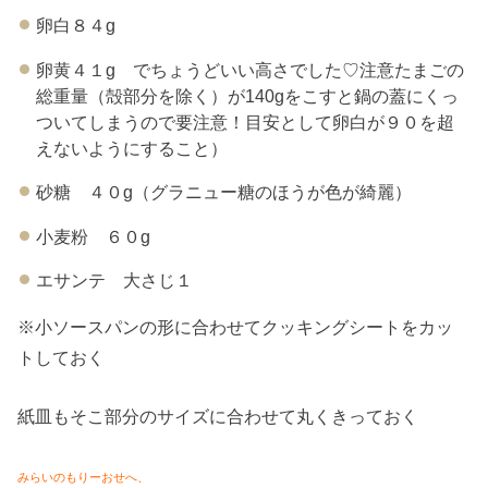
卵白８４g
卵黄４１g でちょうどいい高さでした♡注意たまごの
総重量（殻部分を除く）が140gをこすと鍋の蓋にくっ
ついてしまうので要注意！目安として卵白が９０を超
えないようにすること）
砂糖 ４０g（グラニュー糖のほうが色が綺麗）
小麦粉 ６０g
エサンテ 大さじ１
※小ソースパンの形に合わせてクッキングシートをカッ
トしておく
紙皿もそこ部分のサイズに合わせて丸くきっておく
みらいのもりーおせへ、