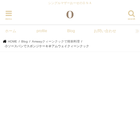
シングルマザーおーせのＤＮＡ
menu
search
ホーム
profile
Blog
お問い合わせ
HOME
Blog
Amwayクィーンクックで簡単料理
小ソースパンでスポンジケーキ＠アムウェイクィーンクック