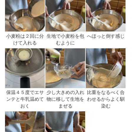
小麦粉は２回に分
生地で小麦粉を包
へほっと倒す感じ
けて入れる
むように
保温４５度でエサ
少し大きめの入れ
比重をなるべく合
ンテと牛乳温めて
物に移して生地を
わせるからよく馴
おく
まぜる
染む