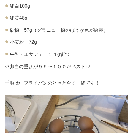
卵白100g
卵黄48g
砂糖 57g（グラニュー糖のほうが色が綺麗）
小麦粉 72g
牛乳・エサンテ １４gずつ
※卵白の重さが９５〜１００がベスト♡
手順は中フライパンのときと全く一緒です！