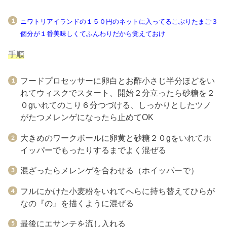
ニワトリアイランドの１５０円のネットに入ってるこぶりたまご３
個分が１番美味しくてふんわりだから覚えておけ
手順
フードプロセッサーに卵白とお酢小さじ半分ほどをい
れてウィスクでスタート、開始２分立ったら砂糖を２
０gいれてのこり６分つづける、しっかりとしたツノ
がたつメレンゲになったら止めてOK
大きめのワークボールに卵黄と砂糖２０gをいれてホ
イッパーでもったりするまでよく混ぜる
混ざったらメレンゲを合わせる（ホイッパーで）
フルにかけた小麦粉をいれてへらに持ち替えてひらが
なの『の』を描くように混ぜる
最後にエサンテを流し入れる