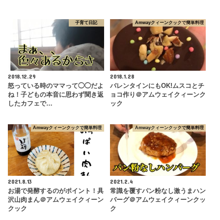
子育て日記
Amwayクィーンクックで簡単料理
2018.12.29
2018.1.28
怒っている時のママって◯◯だよ
バレンタインにもOK!ムスコとチ
ね！子どもの本音に思わず聞き返
ョコ作り＠アムウェイクィーンク
したカフェで…
ック
Amwayクィーンクックで簡単料理
Amwayクィーンクックで簡単料理
2021.8.13
2021.2.4
お湯で発酵するのがポイント！具
常識を覆すパン粉なし激うまハン
沢山肉まん＠アムウェイクィーン
バーグ＠アムウェイクィーンクッ
クック
ク