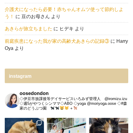
介護犬になったら必要！赤ちゃんオムツ使って節約しよ
う！
に
豆のお母さん
より
あきらが旅立ちました
に
ヒデキ
より
前庭疾患になった我が家の高齢犬あきらの記録③
に
Harry
Oya
より
instagram
oosedondon
◇伊豆市放課後等デイサービスいろみず管理人 @iromizu.izu
◇週5がやつくシンママ◇ABO
◇yoga @moriyoga.oose
◇#森
家のどうぶつ園
＋