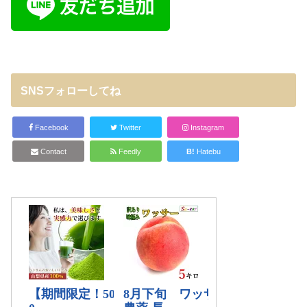
SNSフォローしてね
Facebook
Twitter
Instagram
Contact
Feedly
B!
Hatebu