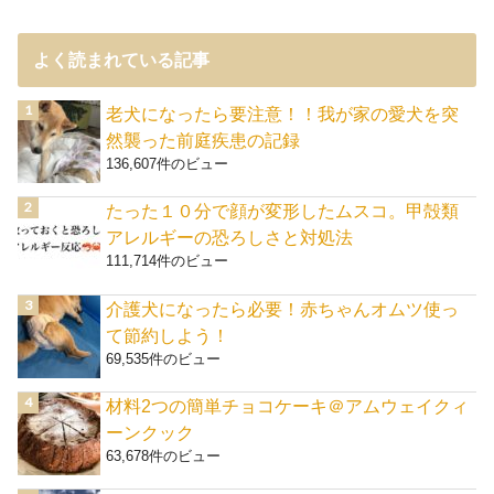
よく読まれている記事
老犬になったら要注意！！我が家の愛犬を突
然襲った前庭疾患の記録
136,607件のビュー
たった１０分で顔が変形したムスコ。甲殻類
アレルギーの恐ろしさと対処法
111,714件のビュー
介護犬になったら必要！赤ちゃんオムツ使っ
て節約しよう！
69,535件のビュー
材料2つの簡単チョコケーキ＠アムウェイクィ
ーンクック
63,678件のビュー