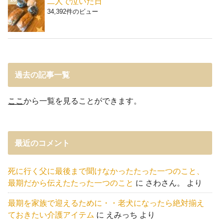
二人で泣いた日
34,392件のビュー
過去の記事一覧
ここ
から一覧を見ることができます。
最近のコメント
死に行く父に最後まで聞けなかったたった一つのこと、
最期だから伝えたたった一つのこと
に
さわさん。
より
最期を家族で迎えるために・・老犬になったら絶対揃え
ておきたい介護アイテム
に
えみっち
より