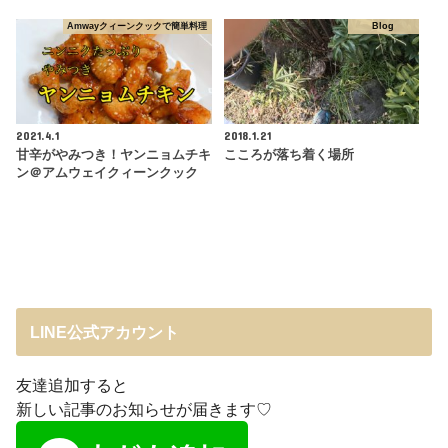
Amwayクィーンクックで簡単料理
Blog
2021.4.1
2018.1.21
甘辛がやみつき！ヤンニョムチキ
こころが落ち着く場所
ン＠アムウェイクィーンクック
LINE公式アカウント
友達追加すると
新しい記事のお知らせが届きます♡