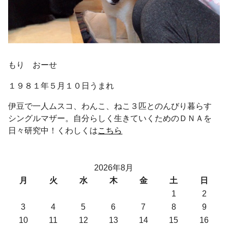
もり おーせ
１９８１年５月１０日うまれ
伊豆で一人ムスコ、わんこ、ねこ３匹とのんびり暮らす
シングルマザー。自分らしく生きていくためのＤＮＡを
日々研究中！くわしくは
こちら
2026年8月
月
火
水
木
金
土
日
1
2
3
4
5
6
7
8
9
10
11
12
13
14
15
16