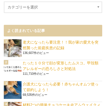
よく読まれている記事
老犬になったら要注意！！我が家の愛犬を突
然襲った前庭疾患の記録
136,607件のビュー
たった１０分で顔が変形したムスコ。甲殻類
アレルギーの恐ろしさと対処法
111,710件のビュー
介護犬になったら必要！赤ちゃんオムツ使っ
て節約しよう！
69,535件のビュー
材料2つの簡単チョコケーキ＠アムウェイクィ