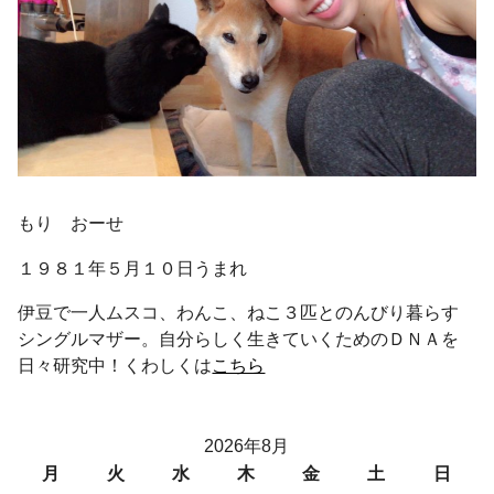
もり おーせ
１９８１年５月１０日うまれ
伊豆で一人ムスコ、わんこ、ねこ３匹とのんびり暮らす
シングルマザー。自分らしく生きていくためのＤＮＡを
日々研究中！くわしくは
こちら
2026年8月
月
火
水
木
金
土
日