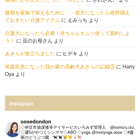
最期を家族で迎えるために・・老犬になったら絶対揃え
ておきたい介護アイテム
に
えみっち
より
介護犬になったら必要！赤ちゃんオムツ使って節約しよ
う！
に
豆のお母さん
より
あきらが旅立ちました
に
ヒデキ
より
前庭疾患になった我が家の高齢犬あきらの記録③
に
Harry
Oya
より
instagram
oosedondon
◇伊豆市放課後等デイサービスいろみず管理人 @iromizu.izu
◇週5がやつくシンママ◇ABO
◇yoga @moriyoga.oose
◇#森
家のどうぶつ園
＋