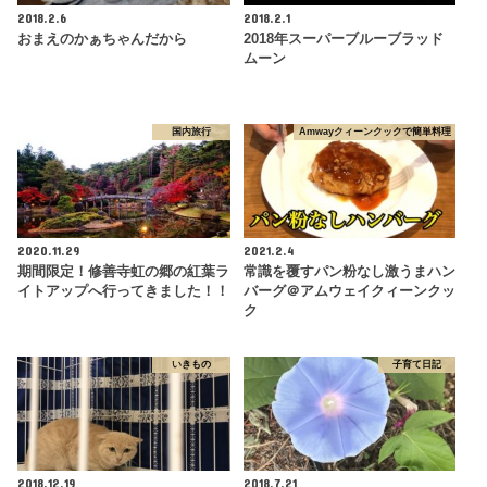
2018.2.6
2018.2.1
おまえのかぁちゃんだから
2018年スーパーブルーブラッド
ムーン
国内旅行
Amwayクィーンクックで簡単料理
2020.11.29
2021.2.4
期間限定！修善寺虹の郷の紅葉ラ
常識を覆すパン粉なし激うまハン
イトアップへ行ってきました！！
バーグ＠アムウェイクィーンクッ
ク
いきもの
子育て日記
2018.12.19
2018.7.21