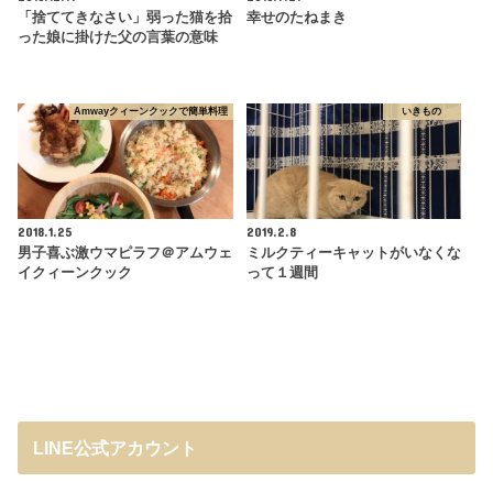
「捨ててきなさい」弱った猫を拾
幸せのたねまき
った娘に掛けた父の言葉の意味
Amwayクィーンクックで簡単料理
いきもの
2018.1.25
2019.2.8
男子喜ぶ激ウマピラフ＠アムウェ
ミルクティーキャットがいなくな
イクィーンクック
って１週間
LINE公式アカウント