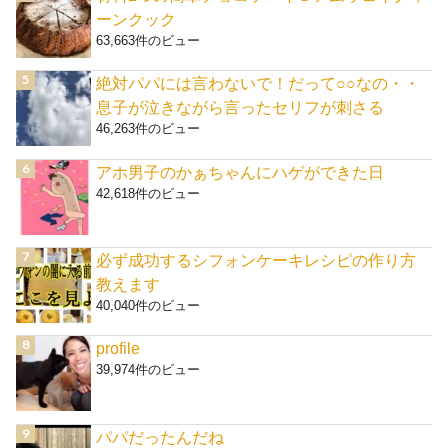
ーンクック
63,663件のビュー
絶対パパには言わないで！だって○○なの・・
息子が泣きながら言ったセリフが刺さる
46,263件のビュー
アホ男子のかぁちゃんにハゲができた日
42,618件のビュー
必ず成功するシフォンケーキレシピの作り方
教えます
40,040件のビュー
profile
39,974件のビュー
パパだったんだね