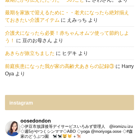
最期を家族で迎えるために・・老犬になったら絶対揃え
ておきたい介護アイテム
に
えみっち
より
介護犬になったら必要！赤ちゃんオムツ使って節約しよ
う！
に
豆のお母さん
より
あきらが旅立ちました
に
ヒデキ
より
前庭疾患になった我が家の高齢犬あきらの記録③
に
Harry
Oya
より
instagram
oosedondon
◇伊豆市放課後等デイサービスいろみず管理人 @iromizu.izu
◇週5がやつくシンママ◇ABO
◇yoga @moriyoga.oose
◇#森
家のどうぶつ園
＋