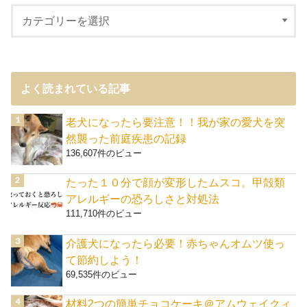
よく読まれている記事
老犬になったら要注意！！我が家の愛犬を突
然襲った前庭疾患の記録
136,607件のビュー
たった１０分で顔が変形したムスコ。甲殻類
アレルギーの恐ろしさと対処法
111,710件のビュー
介護犬になったら必要！赤ちゃんオムツ使っ
て節約しよう！
69,535件のビュー
材料2つの簡単チョコケーキ＠アムウェイクィ