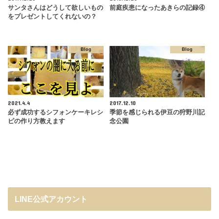
サンタさんはどうして欲しいもの
前庭疾患になったあきらの記録④
をプレゼントしてくれないの？
Blog
Blog
2021.4.4
2017.12.10
必ず成功するシフォンケーキレシ
季節を感じられる伊豆の狩野川記
ピの作り方教えます
念公園
LINE公式アカウント