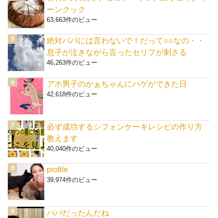
ーンクック
63,663件のビュー
絶対パパには言わないで！だって○○なの・・
息子が泣きながら言ったセリフが刺さる
46,263件のビュー
アホ男子のかぁちゃんにハゲができた日
42,618件のビュー
必ず成功するシフォンケーキレシピの作り方
教えます
40,040件のビュー
profile
39,974件のビュー
パパだったんだね