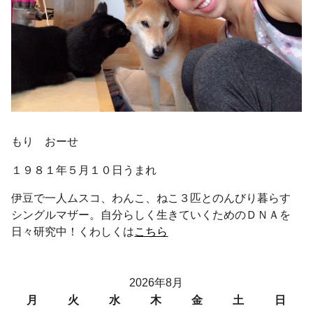
もり おーせ
１９８１年５月１０日うまれ
伊豆で一人ムスコ、わんこ、ねこ３匹とのんびり暮らす
シングルマザー。自分らしく生きていくためのＤＮＡを
日々研究中！くわしくは
こちら
2026年8月
月
火
水
木
金
土
日