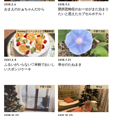
2018.2.6
2018.9.5
おまえのかぁちゃんだから
閉所恐怖症のおーせがまた泊まり
たいと思えたカプセルホテル！
Amwayクィーンクックで簡単料理
子育て日記
2021.2.8
2018.7.21
ふるいがいらない♡米粉でおいし
幸せのたねまき
いスポンジケーキ
子育て日記
Blog
2018.12.22
2017.12.25