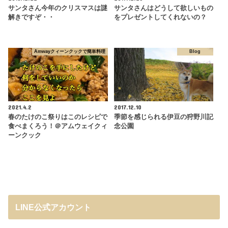
サンタさん今年のクリスマスは謎
サンタさんはどうして欲しいもの
解きですぞ・・
をプレゼントしてくれないの？
Amwayクィーンクックで簡単料理
Blog
2021.4.2
2017.12.10
春のたけのこ祭りはこのレシピで
季節を感じられる伊豆の狩野川記
食べまくろう！＠アムウェイクィ
念公園
ーンクック
LINE公式アカウント