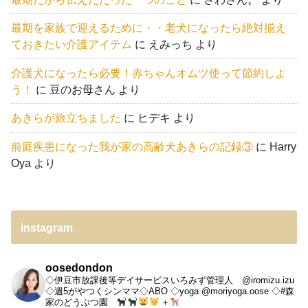
最期を家族で迎えるために・・老犬になったら絶対揃え
ておきたい介護アイテム
に
えみっち
より
介護犬になったら必要！赤ちゃんオムツ使って節約しよ
う！
に
豆のお母さん
より
あきらが旅立ちました
に
ヒデキ
より
前庭疾患になった我が家の高齢犬あきらの記録③
に
Harry
Oya
より
instagram
oosedondon
◇伊豆市放課後等デイサービスいろみず管理人 @iromizu.izu
◇週5がやつくシンママ◇ABO
◇yoga @moriyoga.oose
◇#森
家のどうぶつ園
＋