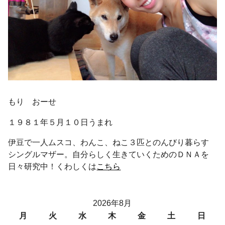
もり おーせ
１９８１年５月１０日うまれ
伊豆で一人ムスコ、わんこ、ねこ３匹とのんびり暮らす
シングルマザー。自分らしく生きていくためのＤＮＡを
日々研究中！くわしくは
こちら
2026年8月
月
火
水
木
金
土
日