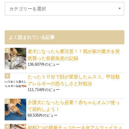
よく読まれている記事
老犬になったら要注意！！我が家の愛犬を突
然襲った前庭疾患の記録
136,607件のビュー
たった１０分で顔が変形したムスコ。甲殻類
アレルギーの恐ろしさと対処法
111,714件のビュー
介護犬になったら必要！赤ちゃんオムツ使っ
て節約しよう！
69,535件のビュー
材料2つの簡単チョコケーキ＠アムウェイクィ