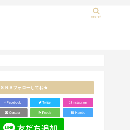
search
静岡県
ＳＮＳフォローしてね★
Facebook
Twitter
Instagram
Contact
Feedly
B!
Hatebu