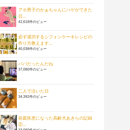
アホ男子のかぁちゃんにハゲができた
日...
42,618件のビュー
必ず成功するシフォンケーキレシピの
作り方教えます...
40,038件のビュー
パパだったんだね
37,080件のビュー
二人で泣いた日
34,392件のビュー
前庭疾患になった高齢犬あきらの記録
②...
33,060件のビュー