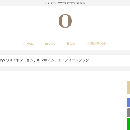
シングルマザーおーせのＤＮＡ
ホーム
profile
Blog
お問い合わせ
今日のあれこれ
いきもの
子育て日記
Amwayクィーンクックで簡単料理
国内旅行
レストラン・カフェ・居酒屋など
イベント・祭り
stork
やみつき！ヤンニョムチキン＠アムウェイクィーンクック