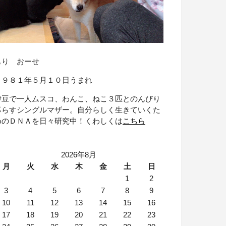
もり おーせ
１９８１年５月１０日うまれ
伊豆で一人ムスコ、わんこ、ねこ３匹とのんびり
暮らすシングルマザー。自分らしく生きていくた
めのＤＮＡを日々研究中！くわしくは
こちら
2026年8月
月
火
水
木
金
土
日
1
2
3
4
5
6
7
8
9
10
11
12
13
14
15
16
17
18
19
20
21
22
23