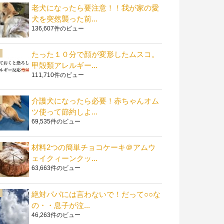
老犬になったら要注意！！我が家の愛
犬を突然襲った前...
136,607件のビュー
たった１０分で顔が変形したムスコ。
甲殻類アレルギー...
111,710件のビュー
介護犬になったら必要！赤ちゃんオム
ツ使って節約しよ...
69,535件のビュー
材料2つの簡単チョコケーキ＠アムウ
ェイクィーンクッ...
63,663件のビュー
絶対パパには言わないで！だって○○な
の・・息子が泣...
46,263件のビュー