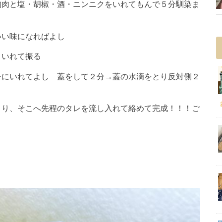
胸肉と塩・胡椒・酒・ニンニクをいれてもんで５分馴染ま
いい味になればよし
りいれて振る
ーにいれてよし 蓋をして２分→蓋の水滴をとり反対側２
とり、そこへ先程のタレを流し入れて絡めて完成！！！ご