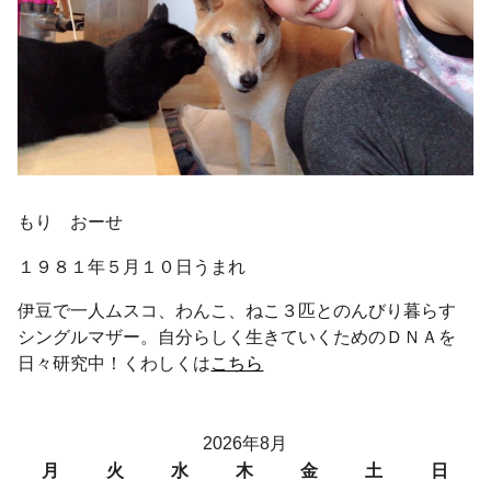
もり おーせ
１９８１年５月１０日うまれ
伊豆で一人ムスコ、わんこ、ねこ３匹とのんびり暮らす
シングルマザー。自分らしく生きていくためのＤＮＡを
日々研究中！くわしくは
こちら
2026年8月
月
火
水
木
金
土
日