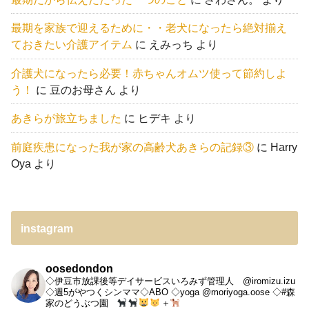
最期を家族で迎えるために・・老犬になったら絶対揃え
ておきたい介護アイテム
に
えみっち
より
介護犬になったら必要！赤ちゃんオムツ使って節約しよ
う！
に
豆のお母さん
より
あきらが旅立ちました
に
ヒデキ
より
前庭疾患になった我が家の高齢犬あきらの記録③
に
Harry
Oya
より
instagram
oosedondon
◇伊豆市放課後等デイサービスいろみず管理人 @iromizu.izu
◇週5がやつくシンママ◇ABO
◇yoga @moriyoga.oose
◇#森
家のどうぶつ園
＋