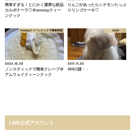
簡単すぎる！とにかく濃厚な絶品
りんごがあったらシナモンたっぷ
カルボナーラ♡＠amwayクィー
りリンゴケーキ♡
ンクック
Amwayクィーンクックで簡単料理
stork
2022.10.28
2017.11.20
ノンスティックで簡単クレープ＠
404の謎・・
アムウェイクィーンクック
LINE公式アカウント