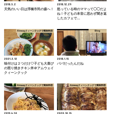
2018.5.2
2018.12.29
天気のいい日は浮橋市民の森へ！
怒っている時のママって◯◯だよ
ね！子どもの本音に思わず聞き返
したカフェで…
Amwayクィーンクックで簡単料理
Blog
2021.2.12
2018.1.15
味付けは２つだけ♡子ども大喜び
パパだったんだね
の照り焼きチキン丼＠アムウェイ
クィーンクック
Amwayクィーンクックで簡単料理
Amwayクィーンクックで簡単料理
2019.6.30
2020.10.15