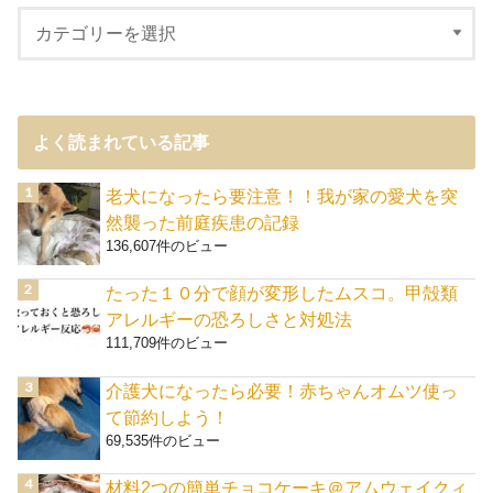
よく読まれている記事
老犬になったら要注意！！我が家の愛犬を突
然襲った前庭疾患の記録
136,607件のビュー
たった１０分で顔が変形したムスコ。甲殻類
アレルギーの恐ろしさと対処法
111,709件のビュー
介護犬になったら必要！赤ちゃんオムツ使っ
て節約しよう！
69,535件のビュー
材料2つの簡単チョコケーキ＠アムウェイクィ