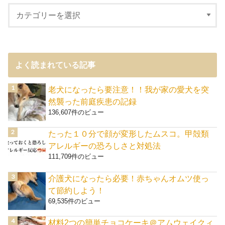
よく読まれている記事
老犬になったら要注意！！我が家の愛犬を突
然襲った前庭疾患の記録
136,607件のビュー
たった１０分で顔が変形したムスコ。甲殻類
アレルギーの恐ろしさと対処法
111,709件のビュー
介護犬になったら必要！赤ちゃんオムツ使っ
て節約しよう！
69,535件のビュー
材料2つの簡単チョコケーキ＠アムウェイクィ