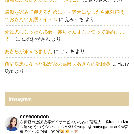
最期を家族で迎えるために・・老犬になったら絶対揃え
ておきたい介護アイテム
に
えみっち
より
介護犬になったら必要！赤ちゃんオムツ使って節約しよ
う！
に
豆のお母さん
より
あきらが旅立ちました
に
ヒデキ
より
前庭疾患になった我が家の高齢犬あきらの記録③
に
Harry
Oya
より
instagram
oosedondon
◇伊豆市放課後等デイサービスいろみず管理人 @iromizu.izu
◇週5がやつくシンママ◇ABO
◇yoga @moriyoga.oose
◇#森
家のどうぶつ園
＋