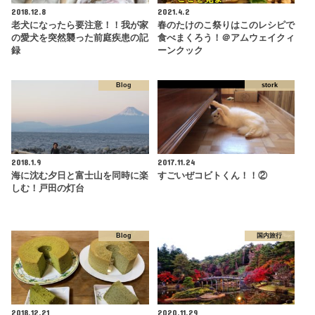
2018.12.8
2021.4.2
老犬になったら要注意！！我が家
春のたけのこ祭りはこのレシピで
の愛犬を突然襲った前庭疾患の記
食べまくろう！＠アムウェイクィ
録
ーンクック
Blog
stork
2018.1.9
2017.11.24
海に沈む夕日と富士山を同時に楽
すごいぜコビトくん！！②
しむ！戸田の灯台
Blog
国内旅行
2018.12.21
2020.11.29