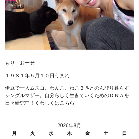
もり おーせ
１９８１年５月１０日うまれ
伊豆で一人ムスコ、わんこ、ねこ３匹とのんびり暮らす
シングルマザー。自分らしく生きていくためのＤＮＡを
日々研究中！くわしくは
こちら
2026年8月
月
火
水
木
金
土
日