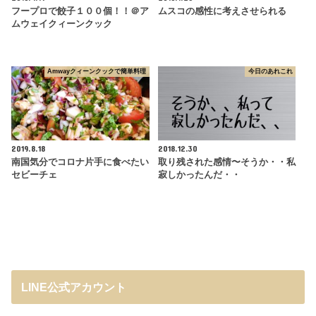
フープロで餃子１００個！！＠ア
ムスコの感性に考えさせられる
ムウェイクィーンクック
Amwayクィーンクックで簡単料理
今日のあれこれ
2019.8.18
2018.12.30
南国気分でコロナ片手に食べたい
取り残された感情〜そうか・・私
セビーチェ
寂しかったんだ・・
LINE公式アカウント