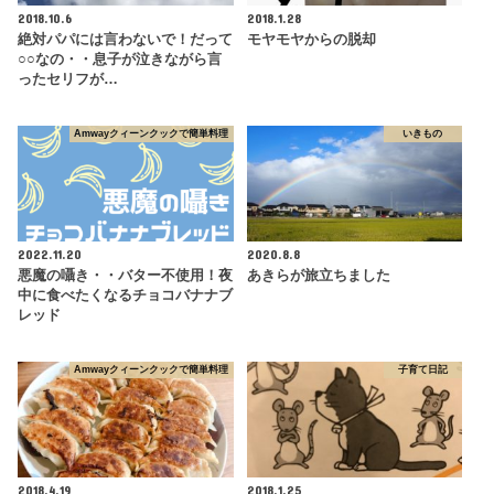
2018.10.6
2018.1.28
絶対パパには言わないで！だって
モヤモヤからの脱却
○○なの・・息子が泣きながら言
ったセリフが…
Amwayクィーンクックで簡単料理
いきもの
2022.11.20
2020.8.8
悪魔の囁き・・バター不使用！夜
あきらが旅立ちました
中に食べたくなるチョコバナナブ
レッド
Amwayクィーンクックで簡単料理
子育て日記
2018.4.19
2018.1.25