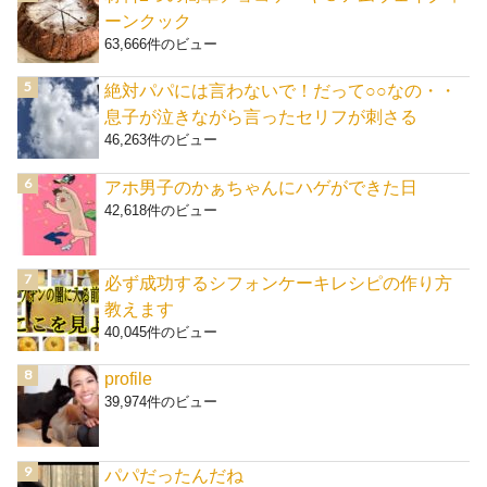
ーンクック
63,666件のビュー
絶対パパには言わないで！だって○○なの・・
息子が泣きながら言ったセリフが刺さる
46,263件のビュー
アホ男子のかぁちゃんにハゲができた日
42,618件のビュー
必ず成功するシフォンケーキレシピの作り方
教えます
40,045件のビュー
profile
39,974件のビュー
パパだったんだね