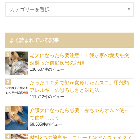
よく読まれている記事
老犬になったら要注意！！我が家の愛犬を突
然襲った前庭疾患の記録
136,607件のビュー
たった１０分で顔が変形したムスコ。甲殻類
アレルギーの恐ろしさと対処法
111,712件のビュー
介護犬になったら必要！赤ちゃんオムツ使っ
て節約しよう！
69,535件のビュー
材料2つの簡単チョコケーキ＠アムウェイクィ