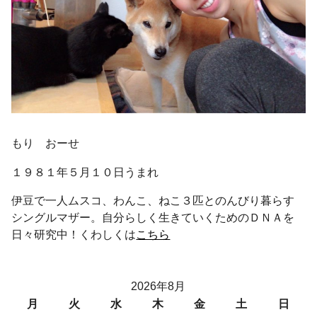
もり おーせ
１９８１年５月１０日うまれ
伊豆で一人ムスコ、わんこ、ねこ３匹とのんびり暮らす
シングルマザー。自分らしく生きていくためのＤＮＡを
日々研究中！くわしくは
こちら
2026年8月
月
火
水
木
金
土
日