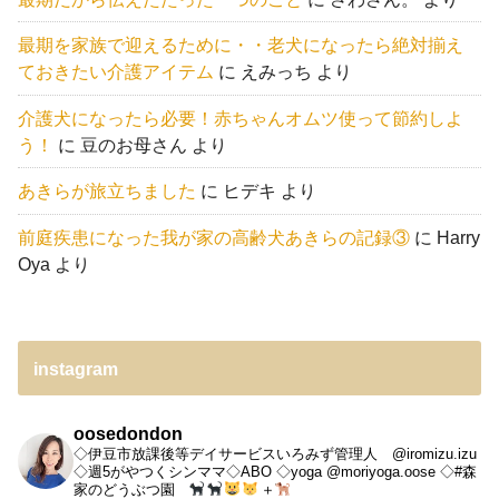
最期を家族で迎えるために・・老犬になったら絶対揃え
ておきたい介護アイテム
に
えみっち
より
介護犬になったら必要！赤ちゃんオムツ使って節約しよ
う！
に
豆のお母さん
より
あきらが旅立ちました
に
ヒデキ
より
前庭疾患になった我が家の高齢犬あきらの記録③
に
Harry
Oya
より
instagram
oosedondon
◇伊豆市放課後等デイサービスいろみず管理人 @iromizu.izu
◇週5がやつくシンママ◇ABO
◇yoga @moriyoga.oose
◇#森
家のどうぶつ園
＋