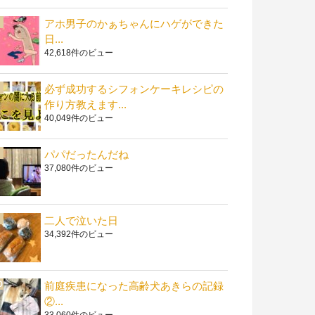
アホ男子のかぁちゃんにハゲができた
日...
42,618件のビュー
必ず成功するシフォンケーキレシピの
作り方教えます...
40,049件のビュー
パパだったんだね
37,080件のビュー
二人で泣いた日
34,392件のビュー
前庭疾患になった高齢犬あきらの記録
②...
33,060件のビュー