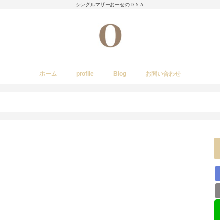
シングルマザーおーせのＤＮＡ
ホーム
profile
Blog
お問い合わせ
今日のあれこれ
いきもの
子育て日記
Amwayクィーンクックで簡単料理
国内旅行
レストラン・カフェ・居酒屋など
イベント・祭り
stork