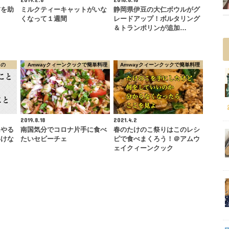
前を助
ミルクティーキャットがいな
静岡県伊豆の大仁ボウルがグ
くなって１週間
レードアップ！ボルタリング
＆トランポリンが追加…
もの
Amwayクィーンクックで簡単料理
Amwayクィーンクックで簡単料理
2019.8.18
2021.4.2
にやる
南国気分でコロナ片手に食べ
春のたけのこ祭りはこのレシ
いけな
たいセビーチェ
ピで食べまくろう！＠アムウ
ェイクィーンクック