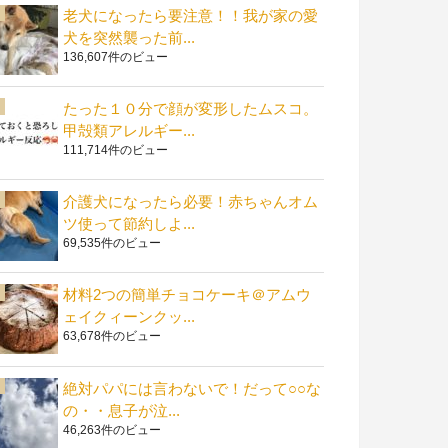
老犬になったら要注意！！我が家の愛
犬を突然襲った前...
136,607件のビュー
たった１０分で顔が変形したムスコ。
甲殻類アレルギー...
111,714件のビュー
介護犬になったら必要！赤ちゃんオム
ツ使って節約しよ...
69,535件のビュー
材料2つの簡単チョコケーキ＠アムウ
ェイクィーンクッ...
63,678件のビュー
絶対パパには言わないで！だって○○な
の・・息子が泣...
46,263件のビュー