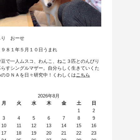
もり おーせ
１９８１年５月１０日うまれ
伊豆で一人ムスコ、わんこ、ねこ３匹とのんびり
暮らすシングルマザー。自分らしく生きていくた
めのＤＮＡを日々研究中！くわしくは
こちら
2026年8月
月
火
水
木
金
土
日
1
2
3
4
5
6
7
8
9
10
11
12
13
14
15
16
17
18
19
20
21
22
23