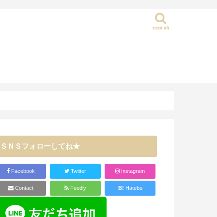
search
静岡県
ＳＮＳフォローしてね★
Facebook
Twitter
Instagram
Contact
Feedly
B!
Hatebu