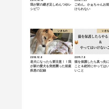
我が家の継ぎ足しめんつゆレ
ごめん、かぁちゃんお
シピ♡
けられない
いきもの
いき
2018.12.8
2019.7.8
老犬になったら要注意！！我
猫を保護したら真っ先
が家の愛犬を突然襲った前庭
こと＆絶対にやっては
疾患の記録
いこと