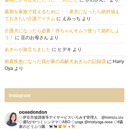
最期を家族で迎えるために・・老犬になったら絶対揃え
ておきたい介護アイテム
に
えみっち
より
介護犬になったら必要！赤ちゃんオムツ使って節約しよ
う！
に
豆のお母さん
より
あきらが旅立ちました
に
ヒデキ
より
前庭疾患になった我が家の高齢犬あきらの記録③
に
Harry
Oya
より
instagram
oosedondon
◇伊豆市放課後等デイサービスいろみず管理人 @iromizu.izu
◇週5がやつくシンママ◇ABO
◇yoga @moriyoga.oose
◇#森
家のどうぶつ園
＋