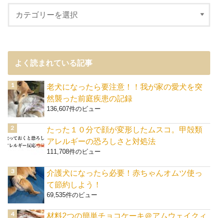
よく読まれている記事
老犬になったら要注意！！我が家の愛犬を突
然襲った前庭疾患の記録
136,607件のビュー
たった１０分で顔が変形したムスコ。甲殻類
アレルギーの恐ろしさと対処法
111,708件のビュー
介護犬になったら必要！赤ちゃんオムツ使っ
て節約しよう！
69,535件のビュー
材料2つの簡単チョコケーキ＠アムウェイクィ