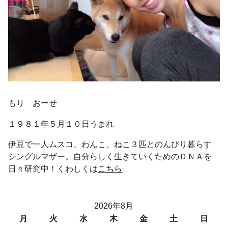
もり おーせ
１９８１年５月１０日うまれ
伊豆で一人ムスコ、わんこ、ねこ３匹とのんびり暮らす
シングルマザー。自分らしく生きていくためのＤＮＡを
日々研究中！くわしくは
こちら
2026年8月
月
火
水
木
金
土
日