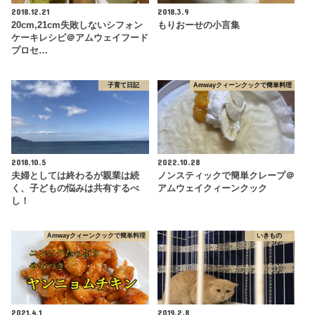
2018.12.21
2018.3.9
20cm,21cm失敗しないシフォン
もりおーせの小言集
ケーキレシピ＠アムウェイフード
プロセ…
子育て日記
Amwayクィーンクックで簡単料理
2018.10.5
2022.10.28
夫婦としては終わるが親業は続
ノンスティックで簡単クレープ＠
く、子どもの悩みは共有するべ
アムウェイクィーンクック
し！
Amwayクィーンクックで簡単料理
いきもの
2021.4.1
2019.2.8