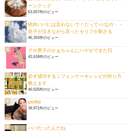
ーンクック
63,657件のビュー
絶対パパには言わないで！だって○○なの・・
息子が泣きながら言ったセリフが刺さる
46,263件のビュー
アホ男子のかぁちゃんにハゲができた日
42,618件のビュー
必ず成功するシフォンケーキレシピの作り方
教えます
40,025件のビュー
profile
39,971件のビュー
パパだったんだね