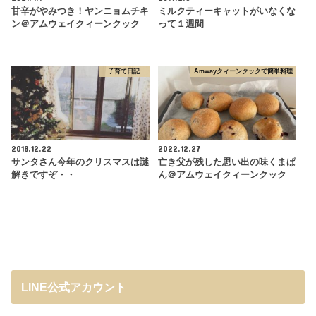
甘辛がやみつき！ヤンニョムチキ
ミルクティーキャットがいなくな
ン＠アムウェイクィーンクック
って１週間
子育て日記
Amwayクィーンクックで簡単料理
2018.12.22
2022.12.27
サンタさん今年のクリスマスは謎
亡き父が残した思い出の味くまぱ
解きですぞ・・
ん＠アムウェイクィーンクック
LINE公式アカウント