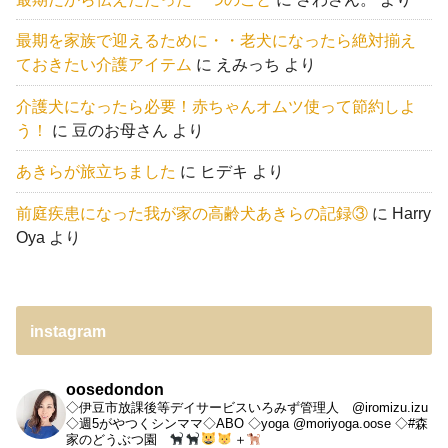
最期を家族で迎えるために・・老犬になったら絶対揃え
ておきたい介護アイテム
に
えみっち
より
介護犬になったら必要！赤ちゃんオムツ使って節約しよ
う！
に
豆のお母さん
より
あきらが旅立ちました
に
ヒデキ
より
前庭疾患になった我が家の高齢犬あきらの記録③
に
Harry
Oya
より
instagram
oosedondon
◇伊豆市放課後等デイサービスいろみず管理人 @iromizu.izu
◇週5がやつくシンママ◇ABO
◇yoga @moriyoga.oose
◇#森
家のどうぶつ園
＋