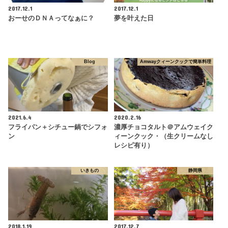
2017.12.1
2017.12.1
おーせのＤＮＡってなぁに？
夢を叶えた日
Blog
Amwayクィーンクックで簡単料理
2021.6.4
2020.2.16
フライパン＋シチュー鍋でシフォ
濃厚チョコタルト＠アムウェイク
ン
ィーンクック・（生クリームなし
レシピ有り）
いきもの
静岡県
2018.1.19
2017.12.7