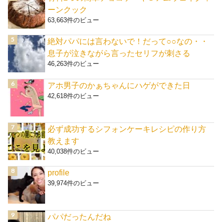
ーンクック
63,663件のビュー
絶対パパには言わないで！だって○○なの・・
息子が泣きながら言ったセリフが刺さる
46,263件のビュー
アホ男子のかぁちゃんにハゲができた日
42,618件のビュー
必ず成功するシフォンケーキレシピの作り方
教えます
40,038件のビュー
profile
39,974件のビュー
パパだったんだね