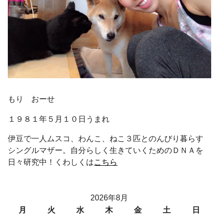
もり おーせ
１９８１年５月１０日うまれ
伊豆で一人ムスコ、わんこ、ねこ３匹とのんびり暮らす
シングルマザー。自分らしく生きていくためのＤＮＡを
日々研究中！くわしくは
こちら
2026年8月
月
火
水
木
金
土
日