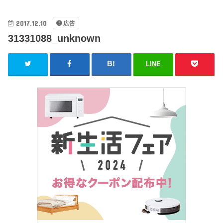
2017.12.10
広告
31331088_unknown
LINE