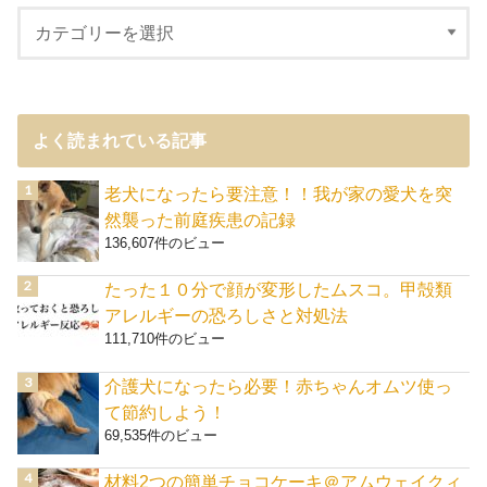
よく読まれている記事
老犬になったら要注意！！我が家の愛犬を突
然襲った前庭疾患の記録
136,607件のビュー
たった１０分で顔が変形したムスコ。甲殻類
アレルギーの恐ろしさと対処法
111,710件のビュー
介護犬になったら必要！赤ちゃんオムツ使っ
て節約しよう！
69,535件のビュー
材料2つの簡単チョコケーキ＠アムウェイクィ