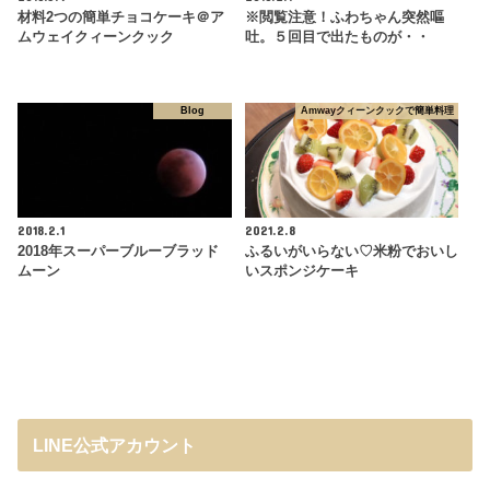
材料2つの簡単チョコケーキ＠ア
※閲覧注意！ふわちゃん突然嘔
ムウェイクィーンクック
吐。５回目で出たものが・・
Blog
Amwayクィーンクックで簡単料理
2018.2.1
2021.2.8
2018年スーパーブルーブラッド
ふるいがいらない♡米粉でおいし
ムーン
いスポンジケーキ
LINE公式アカウント