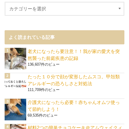
よく読まれている記事
老犬になったら要注意！！我が家の愛犬を突
然襲った前庭疾患の記録
136,607件のビュー
たった１０分で顔が変形したムスコ。甲殻類
アレルギーの恐ろしさと対処法
111,709件のビュー
介護犬になったら必要！赤ちゃんオムツ使っ
て節約しよう！
69,535件のビュー
材料2つの簡単チョコケーキ＠アムウェイクィ