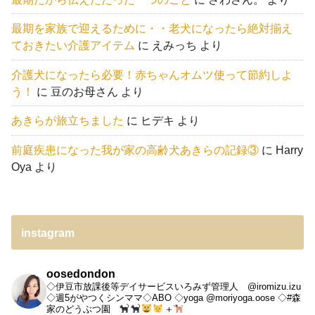
最期を家族で迎えるために・・老犬になったら絶対揃え
ておきたい介護アイテム
に
えみっち
より
介護犬になったら必要！赤ちゃんオムツ使って節約しよ
う！
に
豆のお母さん
より
あきらが旅立ちました
に
ヒデキ
より
前庭疾患になった我が家の高齢犬あきらの記録③
に
Harry
Oya
より
instagram
oosedondon
◇伊豆市放課後等デイサービスいろみず管理人 @iromizu.izu
◇週5がやつくシンママ◇ABO
◇yoga @moriyoga.oose
◇#森
家のどうぶつ園
＋