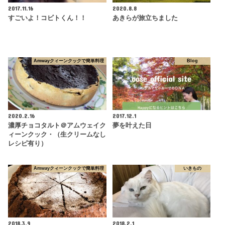
2017.11.16
2020.8.8
すごいよ！コビトくん！！
あきらが旅立ちました
Amwayクィーンクックで簡単料理
Blog
2020.2.16
2017.12.1
濃厚チョコタルト＠アムウェイク
夢を叶えた日
ィーンクック・（生クリームなし
レシピ有り）
Amwayクィーンクックで簡単料理
いきもの
2018.3.9
2018.2.1