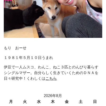
もり おーせ
１９８１年５月１０日うまれ
伊豆で一人ムスコ、わんこ、ねこ３匹とのんびり暮らす
シングルマザー。自分らしく生きていくためのＤＮＡを
日々研究中！くわしくは
こちら
2026年8月
月
火
水
木
金
土
日