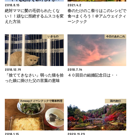
2018.8.15
2021.4.2
絶対ママに髪の毛切られたくな
春のたけのこ祭りはこのレシピで
い！！頑なに拒絶するムスコを変
食べまくろう！＠アムウェイクィ
えた方法
ーンクック
いきもの
今日のあれこれ
2018.12.19
2018.7.14
「捨ててきなさい」弱った猫を拾
４０回目の結婚記念日は・・
った娘に掛けた父の言葉の意味
Amwayクィーンクックで簡単料理
国内旅行
2018.1.15
2020.11.29