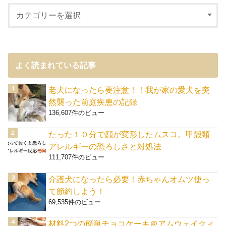
よく読まれている記事
老犬になったら要注意！！我が家の愛犬を突
然襲った前庭疾患の記録
136,607件のビュー
たった１０分で顔が変形したムスコ。甲殻類
アレルギーの恐ろしさと対処法
111,707件のビュー
介護犬になったら必要！赤ちゃんオムツ使っ
て節約しよう！
69,535件のビュー
材料2つの簡単チョコケーキ＠アムウェイクィ