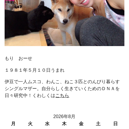
もり おーせ
１９８１年５月１０日うまれ
伊豆で一人ムスコ、わんこ、ねこ３匹とのんびり暮らす
シングルマザー。自分らしく生きていくためのＤＮＡを
日々研究中！くわしくは
こちら
2026年8月
月
火
水
木
金
土
日