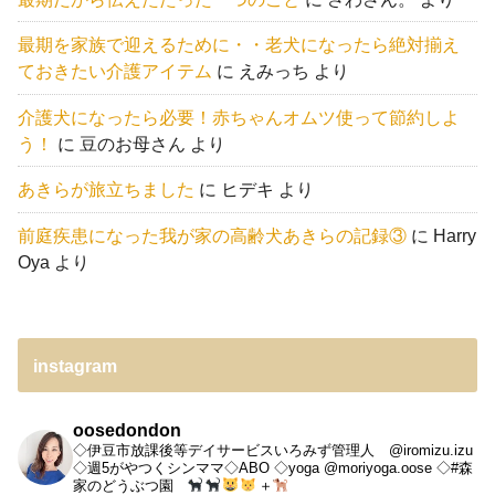
最期を家族で迎えるために・・老犬になったら絶対揃え
ておきたい介護アイテム
に
えみっち
より
介護犬になったら必要！赤ちゃんオムツ使って節約しよ
う！
に
豆のお母さん
より
あきらが旅立ちました
に
ヒデキ
より
前庭疾患になった我が家の高齢犬あきらの記録③
に
Harry
Oya
より
instagram
oosedondon
◇伊豆市放課後等デイサービスいろみず管理人 @iromizu.izu
◇週5がやつくシンママ◇ABO
◇yoga @moriyoga.oose
◇#森
家のどうぶつ園
＋