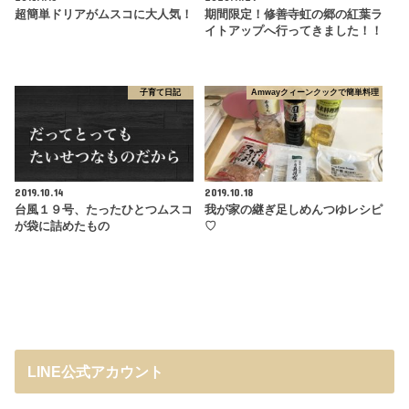
超簡単ドリアがムスコに大人気！
期間限定！修善寺虹の郷の紅葉ラ
イトアップへ行ってきました！！
子育て日記
Amwayクィーンクックで簡単料理
2019.10.14
2019.10.18
台風１９号、たったひとつムスコ
我が家の継ぎ足しめんつゆレシピ
が袋に詰めたもの
♡
LINE公式アカウント