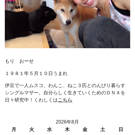
もり おーせ
１９８１年５月１０日うまれ
伊豆で一人ムスコ、わんこ、ねこ３匹とのんびり暮らす
シングルマザー。自分らしく生きていくためのＤＮＡを
日々研究中！くわしくは
こちら
2026年8月
月
火
水
木
金
土
日