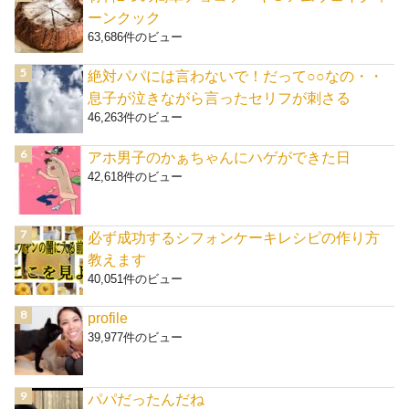
ーンクック
63,686件のビュー
絶対パパには言わないで！だって○○なの・・
息子が泣きながら言ったセリフが刺さる
46,263件のビュー
アホ男子のかぁちゃんにハゲができた日
42,618件のビュー
必ず成功するシフォンケーキレシピの作り方
教えます
40,051件のビュー
profile
39,977件のビュー
パパだったんだね