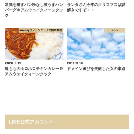
常識を覆すパン粉なし激うまハン
サンタさん今年のクリスマスは謎
バーグ＠アムウェイクィーンクッ
解きですぞ・・
ク
Amwayクィーンクックで簡単料理
stork
2020.2.19
2017.11.30
鳥もものホロホロチキンカレー＠
ドメイン選びを失敗した女の末路
アムウェイクィーンクック
LINE公式アカウント