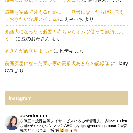
最期を家族で迎えるために・・老犬になったら絶対揃え
ておきたい介護アイテム
に
えみっち
より
介護犬になったら必要！赤ちゃんオムツ使って節約しよ
う！
に
豆のお母さん
より
あきらが旅立ちました
に
ヒデキ
より
前庭疾患になった我が家の高齢犬あきらの記録③
に
Harry
Oya
より
instagram
oosedondon
◇伊豆市放課後等デイサービスいろみず管理人 @iromizu.izu
◇週5がやつくシンママ◇ABO
◇yoga @moriyoga.oose
◇#森
家のどうぶつ園
＋