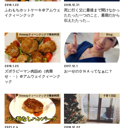
2018.1.22
2018.12.31
ふわもちホットケーキ＠アムウェ
死に行く父に最後まで聞けなかっ
イクィーンクック
たたった一つのこと、最期だから
伝えたたった…
Amwayクィーンクックで簡単料理
Blog
2018.1.25
2017.12.1
ズボラピーマン肉詰め（肉乗
おーせのＤＮＡってなぁに？
せ・・）＠アムウェイクィーンク
ック
Amwayクィーンクックで簡単料理
子育て日記
2021.2.4
2018.12.22