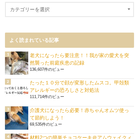
よく読まれている記事
老犬になったら要注意！！我が家の愛犬を突
然襲った前庭疾患の記録
136,607件のビュー
たった１０分で顔が変形したムスコ。甲殻類
アレルギーの恐ろしさと対処法
111,714件のビュー
介護犬になったら必要！赤ちゃんオムツ使っ
て節約しよう！
69,535件のビュー
材料2つの簡単チョコケーキ＠アムウェイクィ