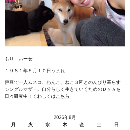
もり おーせ
１９８１年５月１０日うまれ
伊豆で一人ムスコ、わんこ、ねこ３匹とのんびり暮らす
シングルマザー。自分らしく生きていくためのＤＮＡを
日々研究中！くわしくは
こちら
2026年8月
月
火
水
木
金
土
日