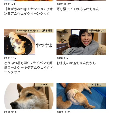
2021.4.1
2017.12.27
甘辛がやみつき！ヤンニョムチキ
寄り添ってくれるふわちゃん
ン＠アムウェイクィーンクック
Amwayクィーンクックで簡単料理
今日のあれこれ
2021.1.14
2018.2.6
どうぶつ柄もOK!フライパンで簡
おまえのかぁちゃんだから
単ロールケーキ＠アムウェイクィ
ーンクック
stork
いきもの
2017.12.8
2020.2.23