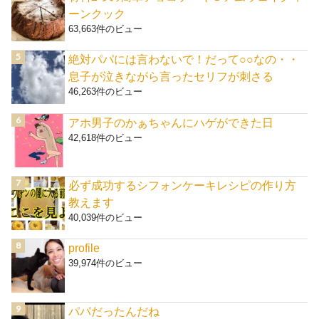
ーンクック
63,663件のビュー
絶対パパには言わないで！だって○○なの・・
息子が泣きながら言ったセリフが刺さる
46,263件のビュー
アホ男子のかぁちゃんにハゲができた日
42,618件のビュー
必ず成功するシフォンケーキレシピの作り方
教えます
40,039件のビュー
profile
39,974件のビュー
パパだったんだね