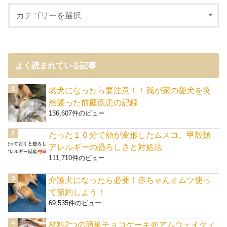
よく読まれている記事
老犬になったら要注意！！我が家の愛犬を突
然襲った前庭疾患の記録
136,607件のビュー
たった１０分で顔が変形したムスコ。甲殻類
アレルギーの恐ろしさと対処法
111,710件のビュー
介護犬になったら必要！赤ちゃんオムツ使っ
て節約しよう！
69,535件のビュー
材料2つの簡単チョコケーキ＠アムウェイクィ