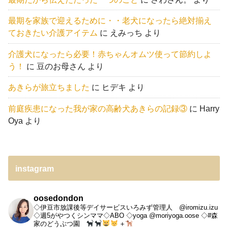
最期を家族で迎えるために・・老犬になったら絶対揃え
ておきたい介護アイテム
に
えみっち
より
介護犬になったら必要！赤ちゃんオムツ使って節約しよ
う！
に
豆のお母さん
より
あきらが旅立ちました
に
ヒデキ
より
前庭疾患になった我が家の高齢犬あきらの記録③
に
Harry
Oya
より
instagram
oosedondon
◇伊豆市放課後等デイサービスいろみず管理人 @iromizu.izu
◇週5がやつくシンママ◇ABO
◇yoga @moriyoga.oose
◇#森
家のどうぶつ園
＋