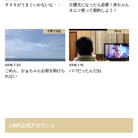
ＲＳＳがうまくいかないな・・
介護犬になったら必要！赤ちゃん
オムツ使って節約しよう！
子育て日記
Blog
2018.7.23
2018.1.15
ごめん、かぁちゃんお前を助けら
パパだったんだね
れない
LINE公式アカウント