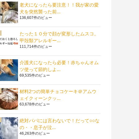
老犬になったら要注意！！我が家の愛
犬を突然襲った前...
136,607件のビュー
たった１０分で顔が変形したムスコ。
甲殻類アレルギー...
111,714件のビュー
介護犬になったら必要！赤ちゃんオム
ツ使って節約しよ...
69,535件のビュー
材料2つの簡単チョコケーキ＠アムウ
ェイクィーンクッ...
63,678件のビュー
絶対パパには言わないで！だって○○な
の・・息子が泣...
46,263件のビュー