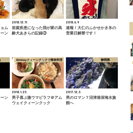
2018.12.11
2018.6.9
ニョム
前庭疾患になった我が家の高
速報！大仁のふかせかき氷の
ィーン
齢犬あきらの記録③
営業日解禁です！
g
Amwayクィーンクックで簡単料理
静岡県
2018.1.25
2017.12.5
ムーン
男子喜ぶ激ウマピラフ＠アム
男のロマン？沼津港深海水族
ウェイクィーンクック
館へ