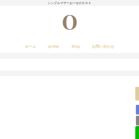
シングルマザーおーせのＤＮＡ
ホーム
profile
Blog
お問い合わせ
今日のあれこれ
いきもの
子育て日記
Amwayクィーンクックで簡単料理
国内旅行
レストラン・カフェ・居酒屋など
イベント・祭り
stork