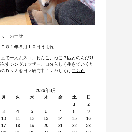
もり おーせ
１９８１年５月１０日うまれ
伊豆で一人ムスコ、わんこ、ねこ３匹とのんびり
暮らすシングルマザー。自分らしく生きていくた
めのＤＮＡを日々研究中！くわしくは
こちら
2026年8月
月
火
水
木
金
土
日
1
2
3
4
5
6
7
8
9
10
11
12
13
14
15
16
17
18
19
20
21
22
23