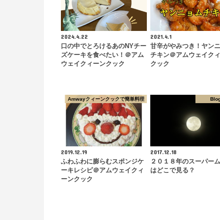
2024.4.22
2021.4.1
口の中でとろけるあのNYチー
甘辛がやみつき！ヤン
ズケーキを食べたい！＠アム
チキン＠アムウェイク
ウェイクィーンクック
クック
Amwayクィーンクックで簡単料理
Blo
2019.12.19
2017.12.18
ふわふわに膨らむスポンジケ
２０１８年のスーパー
ーキレシピ＠アムウェイクィ
はどこで見る？
ーンクック