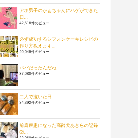
アホ男子のかぁちゃんにハゲができた
日...
42,618件のビュー
必ず成功するシフォンケーキレシピの
作り方教えます...
40,049件のビュー
パパだったんだね
37,080件のビュー
二人で泣いた日
34,392件のビュー
前庭疾患になった高齢犬あきらの記録
②...
33,060件のビュー