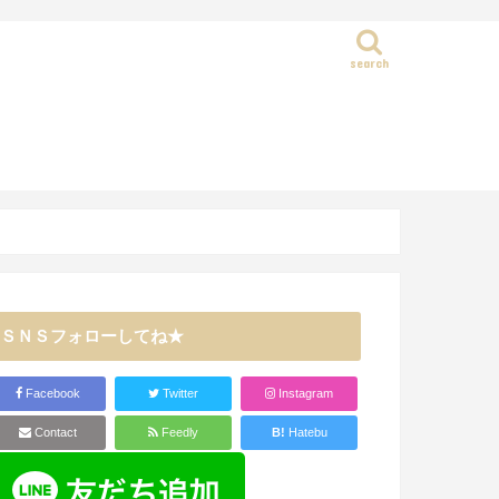
search
静岡県
ＳＮＳフォローしてね★
Facebook
Twitter
Instagram
Contact
Feedly
B!
Hatebu