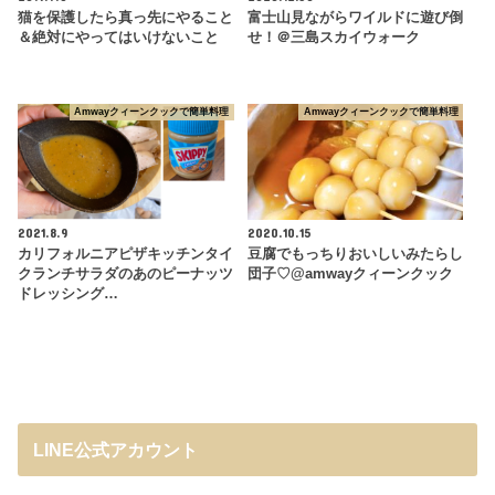
猫を保護したら真っ先にやること
富士山見ながらワイルドに遊び倒
＆絶対にやってはいけないこと
せ！＠三島スカイウォーク
Amwayクィーンクックで簡単料理
Amwayクィーンクックで簡単料理
2021.8.9
2020.10.15
カリフォルニアピザキッチンタイ
豆腐でもっちりおいしいみたらし
クランチサラダのあのピーナッツ
団子♡@amwayクィーンクック
ドレッシング…
LINE公式アカウント