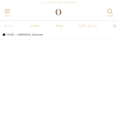
シングルマザーおーせのＤＮＡ
menu
search
ホーム
profile
Blog
お問い合わせ
HOME
49854816_Unknown