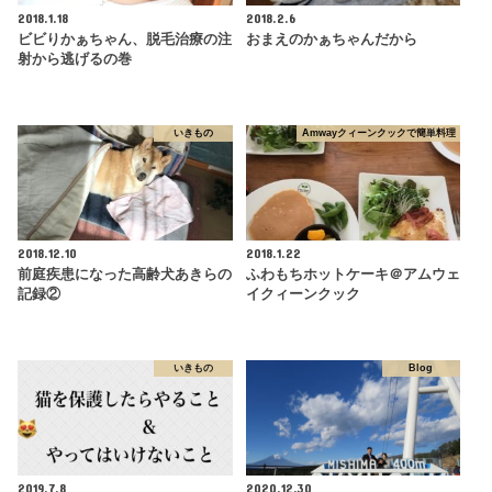
2018.1.18
2018.2.6
ビビりかぁちゃん、脱毛治療の注
おまえのかぁちゃんだから
射から逃げるの巻
いきもの
Amwayクィーンクックで簡単料理
2018.12.10
2018.1.22
前庭疾患になった高齢犬あきらの
ふわもちホットケーキ＠アムウェ
記録②
イクィーンクック
いきもの
Blog
2019.7.8
2020.12.30