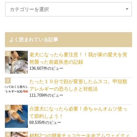
よく読まれている記事
老犬になったら要注意！！我が家の愛犬を突
然襲った前庭疾患の記録
136,607件のビュー
たった１０分で顔が変形したムスコ。甲殻類
アレルギーの恐ろしさと対処法
111,709件のビュー
介護犬になったら必要！赤ちゃんオムツ使っ
て節約しよう！
69,535件のビュー
材料2つの簡単チョコケーキ＠アムウェイクィ