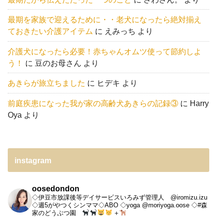
最期を家族で迎えるために・・老犬になったら絶対揃え
ておきたい介護アイテム
に
えみっち
より
介護犬になったら必要！赤ちゃんオムツ使って節約しよ
う！
に
豆のお母さん
より
あきらが旅立ちました
に
ヒデキ
より
前庭疾患になった我が家の高齢犬あきらの記録③
に
Harry
Oya
より
instagram
oosedondon
◇伊豆市放課後等デイサービスいろみず管理人 @iromizu.izu
◇週5がやつくシンママ◇ABO
◇yoga @moriyoga.oose
◇#森
家のどうぶつ園
＋