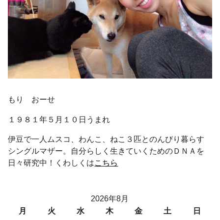
もり おーせ
１９８１年５月１０日うまれ
伊豆で一人ムスコ、わんこ、ねこ３匹とのんびり暮らす
シングルマザー。自分らしく生きていくためのＤＮＡを
日々研究中！くわしくは
こちら
2026年8月
月
火
水
木
金
土
日