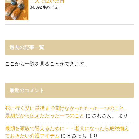
二人で泣いた日
34,392件のビュー
過去の記事一覧
ここ
から一覧を見ることができます。
最近のコメント
死に行く父に最後まで聞けなかったたった一つのこと、
最期だから伝えたたった一つのこと
に
さわさん。
より
最期を家族で迎えるために・・老犬になったら絶対揃え
ておきたい介護アイテム
に
えみっち
より