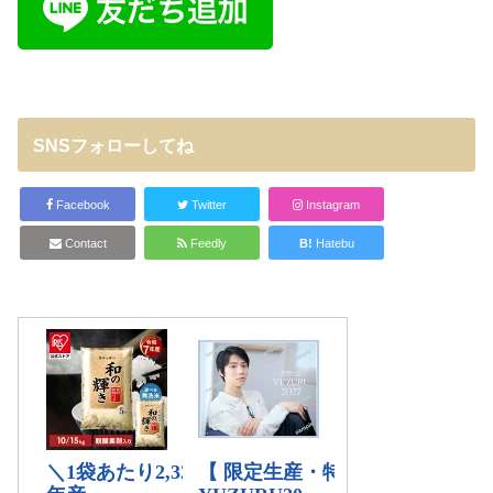
SNSフォローしてね
Facebook
Twitter
Instagram
Contact
Feedly
B!
Hatebu