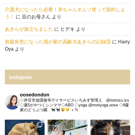
介護犬になったら必要！赤ちゃんオムツ使って節約しよ
う！
に
豆のお母さん
より
あきらが旅立ちました
に
ヒデキ
より
前庭疾患になった我が家の高齢犬あきらの記録③
に
Harry
Oya
より
instagram
oosedondon
◇伊豆市放課後等デイサービスいろみず管理人 @iromizu.izu
◇週5がやつくシンママ◇ABO
◇yoga @moriyoga.oose
◇#森
家のどうぶつ園
＋