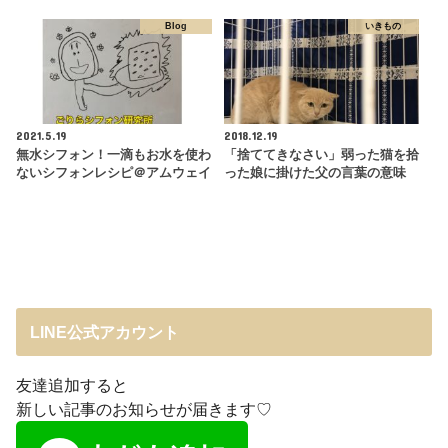
Blog
いきもの
2021.5.19
2018.12.19
無水シフォン！一滴もお水を使わ
「捨ててきなさい」弱った猫を拾
ないシフォンレシピ＠アムウェイ
った娘に掛けた父の言葉の意味
LINE公式アカウント
友達追加すると
新しい記事のお知らせが届きます♡