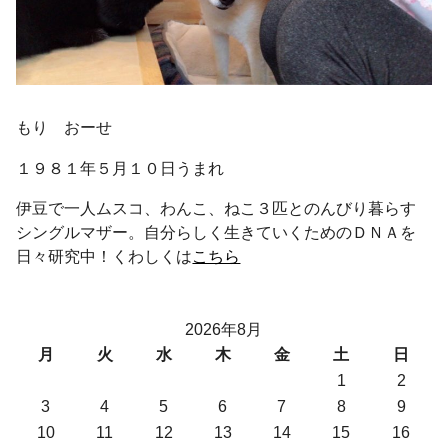
もり おーせ
１９８１年５月１０日うまれ
伊豆で一人ムスコ、わんこ、ねこ３匹とのんびり暮らす
シングルマザー。自分らしく生きていくためのＤＮＡを
日々研究中！くわしくは
こちら
2026年8月
月
火
水
木
金
土
日
1
2
3
4
5
6
7
8
9
10
11
12
13
14
15
16