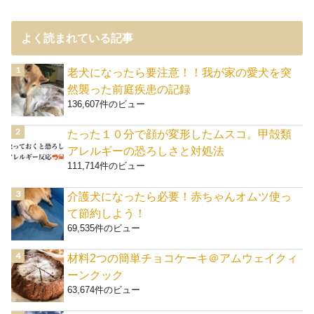
よく読まれている記事
老犬になったら要注意！！我が家の愛犬を突
然襲った前庭疾患の記録
136,607件のビュー
たった１０分で顔が変形したムスコ。甲殻類
アレルギーの恐ろしさと対処法
111,714件のビュー
介護犬になったら必要！赤ちゃんオムツ使っ
て節約しよう！
69,535件のビュー
材料2つの簡単チョコケーキ＠アムウェイクィ
ーンクック
63,674件のビュー