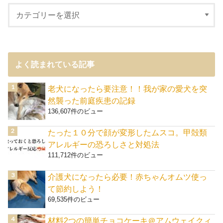
よく読まれている記事
老犬になったら要注意！！我が家の愛犬を突
然襲った前庭疾患の記録
136,607件のビュー
たった１０分で顔が変形したムスコ。甲殻類
アレルギーの恐ろしさと対処法
111,712件のビュー
介護犬になったら必要！赤ちゃんオムツ使っ
て節約しよう！
69,535件のビュー
材料2つの簡単チョコケーキ＠アムウェイクィ