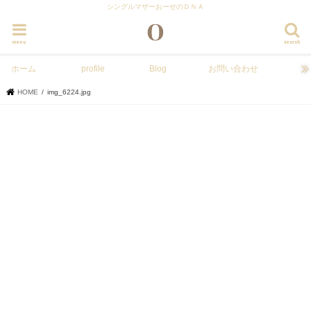
シングルマザーおーせのＤＮＡ
menu
search
ホーム
profile
Blog
お問い合わせ
HOME
img_6224.jpg