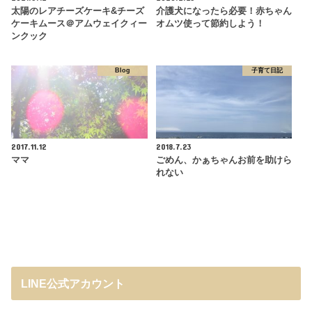
太陽のレアチーズケーキ&チーズ
介護犬になったら必要！赤ちゃん
ケーキムース＠アムウェイクィー
オムツ使って節約しよう！
ンクック
Blog
子育て日記
2017.11.12
2018.7.23
ママ
ごめん、かぁちゃんお前を助けら
れない
LINE公式アカウント