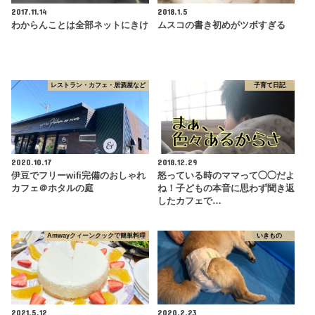
2017.11.14
2018.1.5
わからんことは全部ネットにきけ
ムスコの書き初めがツボすぎる
レストラン・カフェ・居酒屋など
子育て日記
2020.10.17
2018.12.29
伊豆でフリーwifi完備のおしゃれ
怒っている時のママって◯◯だよ
カフェ＠ホタルの庭
ね！子どもの本音に思わず聞き返
したカフェで…
Amwayクィーンクックで簡単料理
いきもの
2021.5.12
2020.2.23