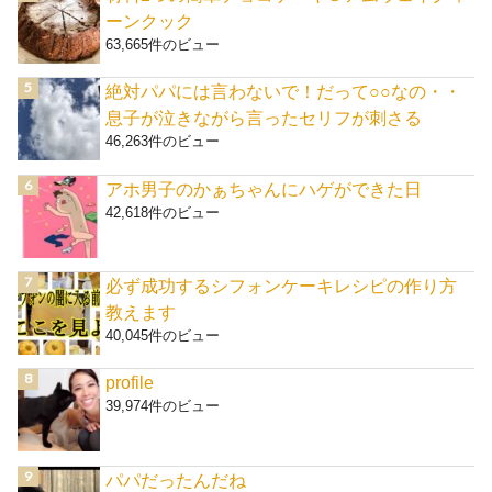
ーンクック
63,665件のビュー
絶対パパには言わないで！だって○○なの・・
息子が泣きながら言ったセリフが刺さる
46,263件のビュー
アホ男子のかぁちゃんにハゲができた日
42,618件のビュー
必ず成功するシフォンケーキレシピの作り方
教えます
40,045件のビュー
profile
39,974件のビュー
パパだったんだね