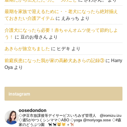
最期を家族で迎えるために・・老犬になったら絶対揃え
ておきたい介護アイテム
に
えみっち
より
介護犬になったら必要！赤ちゃんオムツ使って節約しよ
う！
に
豆のお母さん
より
あきらが旅立ちました
に
ヒデキ
より
前庭疾患になった我が家の高齢犬あきらの記録③
に
Harry
Oya
より
instagram
oosedondon
◇伊豆市放課後等デイサービスいろみず管理人 @iromizu.izu
◇週5がやつくシンママ◇ABO
◇yoga @moriyoga.oose
◇#森
家のどうぶつ園
＋