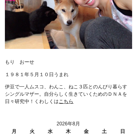
もり おーせ
１９８１年５月１０日うまれ
伊豆で一人ムスコ、わんこ、ねこ３匹とのんびり暮らす
シングルマザー。自分らしく生きていくためのＤＮＡを
日々研究中！くわしくは
こちら
2026年8月
月
火
水
木
金
土
日