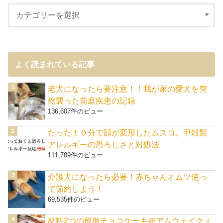
よく読まれている記事
老犬になったら要注意！！我が家の愛犬を突
然襲った前庭疾患の記録
136,607件のビュー
たった１０分で顔が変形したムスコ。甲殻類
アレルギーの恐ろしさと対処法
111,709件のビュー
介護犬になったら必要！赤ちゃんオムツ使っ
て節約しよう！
69,535件のビュー
材料2つの簡単チョコケーキ＠アムウェイクィ