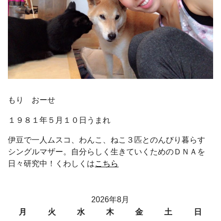
もり おーせ
１９８１年５月１０日うまれ
伊豆で一人ムスコ、わんこ、ねこ３匹とのんびり暮らす
シングルマザー。自分らしく生きていくためのＤＮＡを
日々研究中！くわしくは
こちら
2026年8月
月
火
水
木
金
土
日