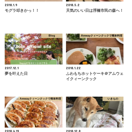
2018.1.9
2018.5.2
モグラ叩きかっ！！
天気のいい日は浮橋市民の森へ！
Blog
Amwayクィーンクックで簡単料理
2017.12.1
2018.1.22
夢を叶えた日
ふわもちホットケーキ＠アムウェ
イクィーンクック
Amwayクィーンクックで簡単料理
いきもの
2018.4.19
2018.12.8