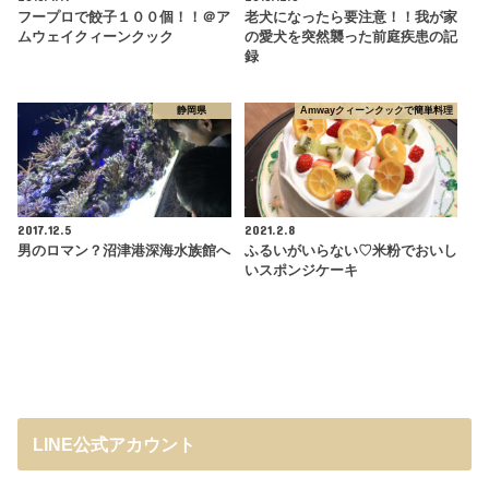
フープロで餃子１００個！！＠ア
老犬になったら要注意！！我が家
ムウェイクィーンクック
の愛犬を突然襲った前庭疾患の記
録
静岡県
Amwayクィーンクックで簡単料理
2017.12.5
2021.2.8
男のロマン？沼津港深海水族館へ
ふるいがいらない♡米粉でおいし
いスポンジケーキ
LINE公式アカウント