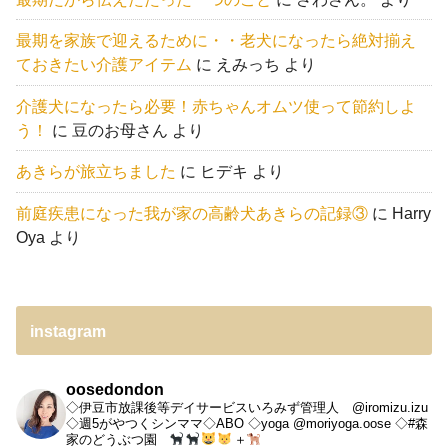
最期を家族で迎えるために・・老犬になったら絶対揃え
ておきたい介護アイテム
に
えみっち
より
介護犬になったら必要！赤ちゃんオムツ使って節約しよ
う！
に
豆のお母さん
より
あきらが旅立ちました
に
ヒデキ
より
前庭疾患になった我が家の高齢犬あきらの記録③
に
Harry
Oya
より
instagram
oosedondon
◇伊豆市放課後等デイサービスいろみず管理人 @iromizu.izu
◇週5がやつくシンママ◇ABO
◇yoga @moriyoga.oose
◇#森
家のどうぶつ園
＋