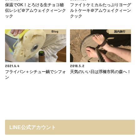
保温でOK！とろける生チョコ秘
ファイトケミカルたっぷりヨーグ
伝レシピ＠アムウェイクィーンク
ルトケーキ＠アムウェイクィーン
ック
クック
Blog
国内旅行
2021.6.4
2018.5.2
フライパン＋シチュー鍋でシフォ
天気のいい日は浮橋市民の森へ！
ン
LINE公式アカウント