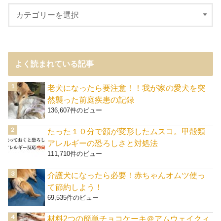
よく読まれている記事
老犬になったら要注意！！我が家の愛犬を突
然襲った前庭疾患の記録
136,607件のビュー
たった１０分で顔が変形したムスコ。甲殻類
アレルギーの恐ろしさと対処法
111,710件のビュー
介護犬になったら必要！赤ちゃんオムツ使っ
て節約しよう！
69,535件のビュー
材料2つの簡単チョコケーキ＠アムウェイクィ