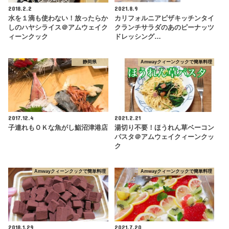
2018.2.2
2021.8.9
水を１滴も使わない！放ったらか
カリフォルニアピザキッチンタイ
しのハヤシライス＠アムウェイク
クランチサラダのあのピーナッツ
ィーンクック
ドレッシング…
静岡県
Amwayクィーンクックで簡単料理
2017.12.4
2021.2.21
子連れもＯＫな魚がし鮨沼津港店
湯切り不要！ほうれん草ベーコン
パスタ＠アムウェイクィーンクッ
ク
Amwayクィーンクックで簡単料理
Amwayクィーンクックで簡単料理
2018.1.29
2021.7.20