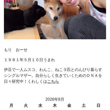
もり おーせ
１９８１年５月１０日うまれ
伊豆で一人ムスコ、わんこ、ねこ３匹とのんびり暮らす
シングルマザー。自分らしく生きていくためのＤＮＡを
日々研究中！くわしくは
こちら
2026年8月
月
火
水
木
金
土
日