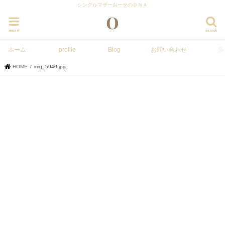
シングルマザーおーせのＤＮＡ
menu
search
ホーム
profile
Blog
お問い合わせ
HOME
img_5940.jpg