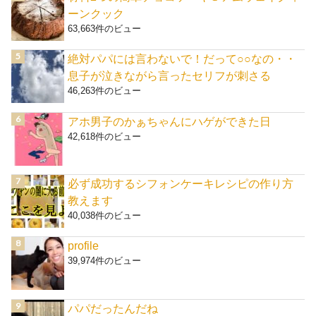
ーンクック
63,663件のビュー
絶対パパには言わないで！だって○○なの・・
息子が泣きながら言ったセリフが刺さる
46,263件のビュー
アホ男子のかぁちゃんにハゲができた日
42,618件のビュー
必ず成功するシフォンケーキレシピの作り方
教えます
40,038件のビュー
profile
39,974件のビュー
パパだったんだね