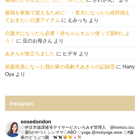
最期を家族で迎えるために・・老犬になったら絶対揃え
ておきたい介護アイテム
に
えみっち
より
介護犬になったら必要！赤ちゃんオムツ使って節約しよ
う！
に
豆のお母さん
より
あきらが旅立ちました
に
ヒデキ
より
前庭疾患になった我が家の高齢犬あきらの記録③
に
Harry
Oya
より
instagram
oosedondon
◇伊豆市放課後等デイサービスいろみず管理人 @iromizu.izu
◇週5がやつくシンママ◇ABO
◇yoga @moriyoga.oose
◇#森
家のどうぶつ園
＋