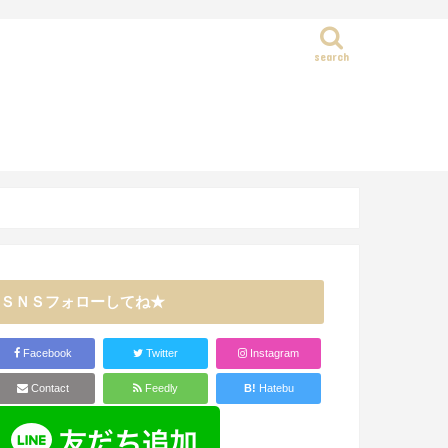
search
静岡県
ＳＮＳフォローしてね★
Facebook
Twitter
Instagram
Contact
Feedly
B!
Hatebu