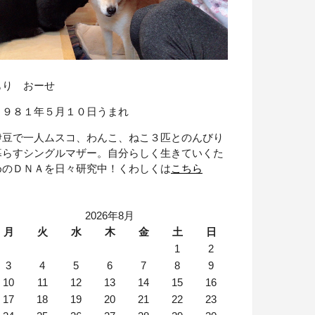
もり おーせ
１９８１年５月１０日うまれ
伊豆で一人ムスコ、わんこ、ねこ３匹とのんびり
暮らすシングルマザー。自分らしく生きていくた
めのＤＮＡを日々研究中！くわしくは
こちら
2026年8月
月
火
水
木
金
土
日
1
2
3
4
5
6
7
8
9
10
11
12
13
14
15
16
17
18
19
20
21
22
23