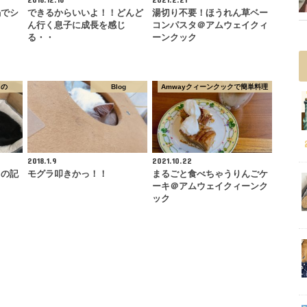
鍋でシ
できるからいいよ！！どんど
湯切り不要！ほうれん草ベー
ん行く息子に成長を感じ
コンパスタ＠アムウェイクィ
る・・
ーンクック
もの
Blog
Amwayクィーンクックで簡単料理
2018.1.9
2021.10.22
らの記
モグラ叩きかっ！！
まるごと食べちゃうりんごケ
ーキ＠アムウェイクィーンク
ック