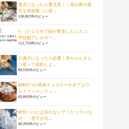
老犬になったら要注意！！我が家の愛
犬を突然襲った前...
136,607件のビュー
たった１０分で顔が変形したムスコ。
甲殻類アレルギー...
111,710件のビュー
介護犬になったら必要！赤ちゃんオム
ツ使って節約しよ...
69,535件のビュー
材料2つの簡単チョコケーキ＠アムウ
ェイクィーンクッ...
63,663件のビュー
絶対パパには言わないで！だって○○な
の・・息子が泣...
46,263件のビュー