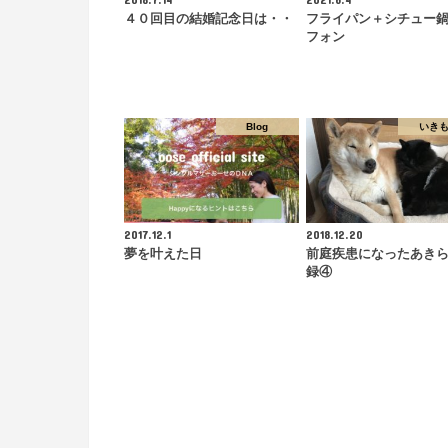
４０回目の結婚記念日は・・
フライパン＋シチュー
フォン
Blog
いき
2017.12.1
2018.12.20
夢を叶えた日
前庭疾患になったあき
録④