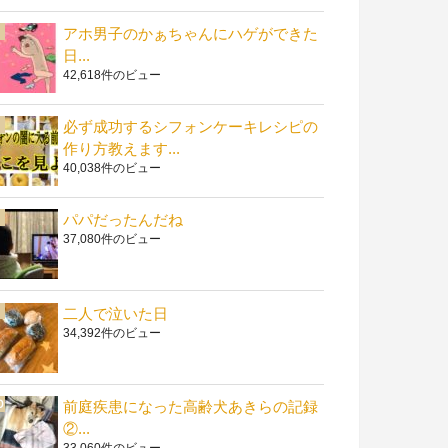
アホ男子のかぁちゃんにハゲができた
日...
42,618件のビュー
必ず成功するシフォンケーキレシピの
作り方教えます...
40,038件のビュー
パパだったんだね
37,080件のビュー
二人で泣いた日
34,392件のビュー
前庭疾患になった高齢犬あきらの記録
②...
33,060件のビュー