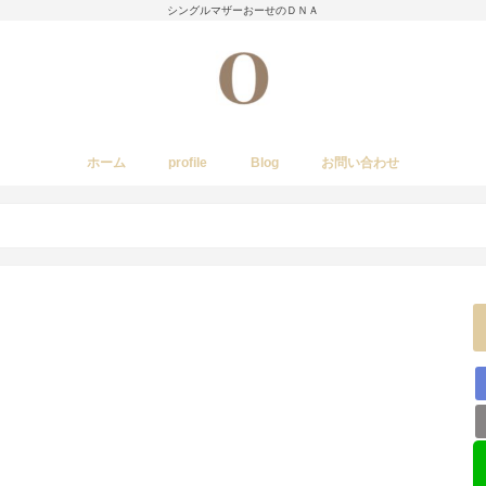
シングルマザーおーせのＤＮＡ
ホーム
profile
Blog
お問い合わせ
今日のあれこれ
いきもの
子育て日記
Amwayクィーンクックで簡単料理
国内旅行
レストラン・カフェ・居酒屋など
イベント・祭り
stork