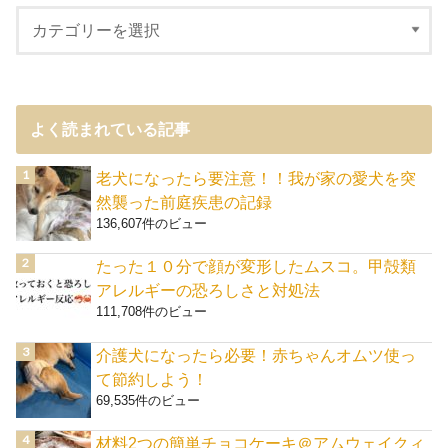
よく読まれている記事
老犬になったら要注意！！我が家の愛犬を突
然襲った前庭疾患の記録
136,607件のビュー
たった１０分で顔が変形したムスコ。甲殻類
アレルギーの恐ろしさと対処法
111,708件のビュー
介護犬になったら必要！赤ちゃんオムツ使っ
て節約しよう！
69,535件のビュー
材料2つの簡単チョコケーキ＠アムウェイクィ