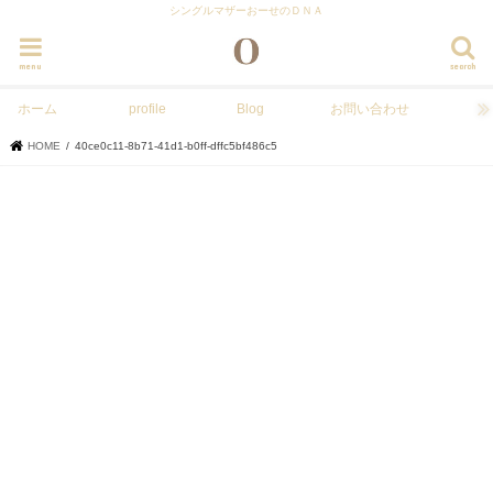
シングルマザーおーせのＤＮＡ
menu
search
ホーム
profile
Blog
お問い合わせ
HOME
40ce0c11-8b71-41d1-b0ff-dffc5bf486c5