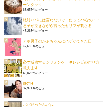
ーンクック
63,657件のビュー
絶対パパには言わないで！だって○○なの・・
息子が泣きながら言ったセリフが刺さる
46,263件のビュー
アホ男子のかぁちゃんにハゲができた日
42,618件のビュー
必ず成功するシフォンケーキレシピの作り方
教えます
40,025件のビュー
profile
39,971件のビュー
パパだったんだね