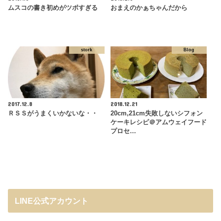
ムスコの書き初めがツボすぎる
おまえのかぁちゃんだから
stork
Blog
2017.12.8
2018.12.21
ＲＳＳがうまくいかないな・・
20cm,21cm失敗しないシフォン
ケーキレシピ＠アムウェイフード
プロセ…
LINE公式アカウント