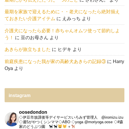
最期を家族で迎えるために・・老犬になったら絶対揃え
ておきたい介護アイテム
に
えみっち
より
介護犬になったら必要！赤ちゃんオムツ使って節約しよ
う！
に
豆のお母さん
より
あきらが旅立ちました
に
ヒデキ
より
前庭疾患になった我が家の高齢犬あきらの記録③
に
Harry
Oya
より
instagram
oosedondon
◇伊豆市放課後等デイサービスいろみず管理人 @iromizu.izu
◇週5がやつくシンママ◇ABO
◇yoga @moriyoga.oose
◇#森
家のどうぶつ園
＋