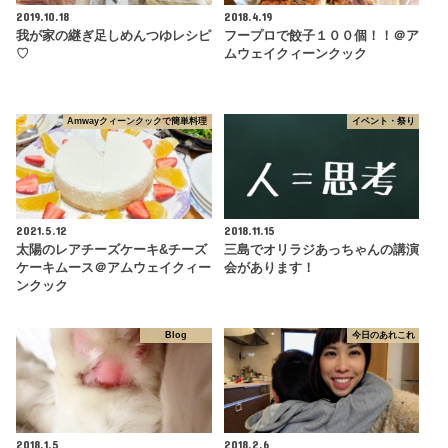
2019.10.18
2018.4.19
我が家の継ぎ足しめんつゆレシピ
フープロで餃子１００個！！＠ア
♡
ムウェイクィーンクック
Amwayクィーンクックで簡単料理
イベント・祭り
2021.5.12
2018.11.15
太陽のレアチーズケーキ&チーズ
三島でオリラジあっちゃんの講演
ケーキムース＠アムウェイクィー
会があります！
ンクック
Blog
今日のあれこれ
2018.1.5
2018.2.6