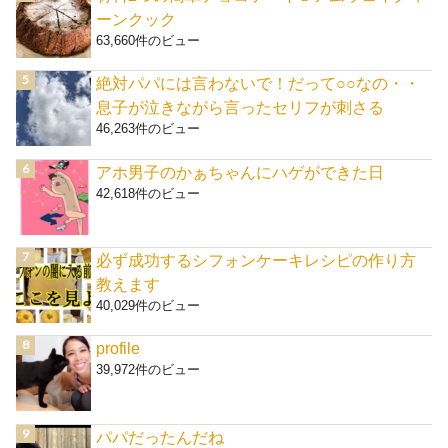
ーンクック
63,660件のビュー
絶対パパには言わないで！だって○○なの・・
息子が泣きながら言ったセリフが刺さる
46,263件のビュー
アホ男子のかぁちゃんにハゲができた日
42,618件のビュー
必ず成功するシフォンケーキレシピの作り方
教えます
40,029件のビュー
profile
39,972件のビュー
パパだったんだね