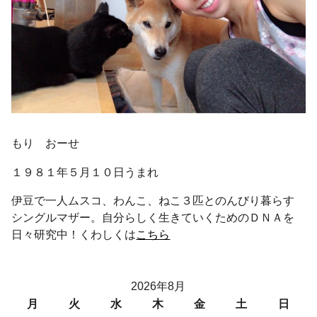
もり おーせ
１９８１年５月１０日うまれ
伊豆で一人ムスコ、わんこ、ねこ３匹とのんびり暮らす
シングルマザー。自分らしく生きていくためのＤＮＡを
日々研究中！くわしくは
こちら
2026年8月
月
火
水
木
金
土
日