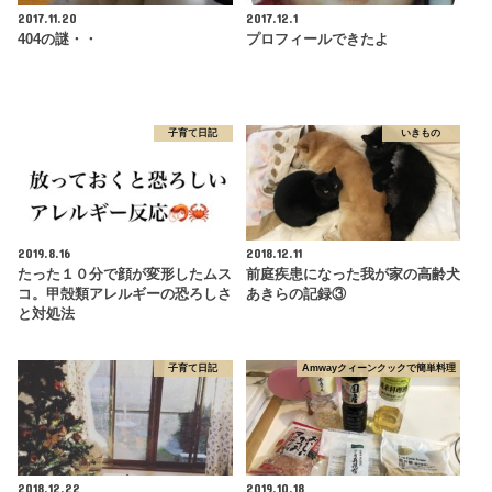
2017.11.20
2017.12.1
404の謎・・
プロフィールできたよ
子育て日記
いきもの
2019.8.16
2018.12.11
たった１０分で顔が変形したムス
前庭疾患になった我が家の高齢犬
コ。甲殻類アレルギーの恐ろしさ
あきらの記録③
と対処法
子育て日記
Amwayクィーンクックで簡単料理
2018.12.22
2019.10.18