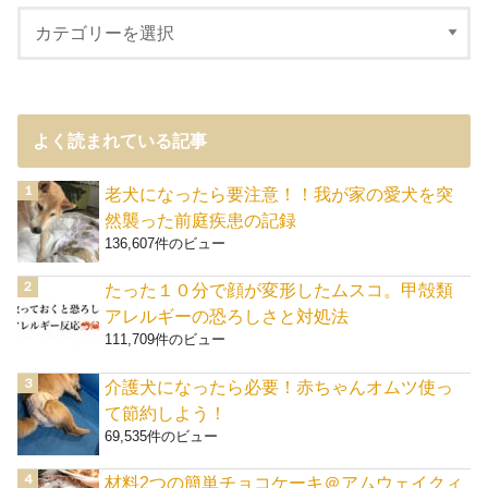
よく読まれている記事
老犬になったら要注意！！我が家の愛犬を突
然襲った前庭疾患の記録
136,607件のビュー
たった１０分で顔が変形したムスコ。甲殻類
アレルギーの恐ろしさと対処法
111,709件のビュー
介護犬になったら必要！赤ちゃんオムツ使っ
て節約しよう！
69,535件のビュー
材料2つの簡単チョコケーキ＠アムウェイクィ