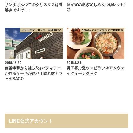
サンタさん今年のクリスマスは謎
我が家の継ぎ足しめんつゆレシピ
解きですぞ・・
♡
レストラン・カフェ・居酒屋など
Amwayクィーンクックで簡単料理
2018.12.20
2018.1.25
修善寺駅から徒歩5分パティシエ
男子喜ぶ激ウマピラフ＠アムウェ
が作るケーキが絶品！隠れ家カフ
イクィーンクック
ェHISAGO
LINE公式アカウント