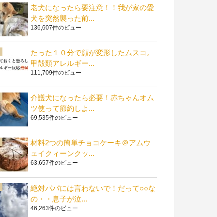
老犬になったら要注意！！我が家の愛
犬を突然襲った前...
136,607件のビュー
たった１０分で顔が変形したムスコ。
甲殻類アレルギー...
111,709件のビュー
介護犬になったら必要！赤ちゃんオム
ツ使って節約しよ...
69,535件のビュー
材料2つの簡単チョコケーキ＠アムウ
ェイクィーンクッ...
63,657件のビュー
絶対パパには言わないで！だって○○な
の・・息子が泣...
46,263件のビュー