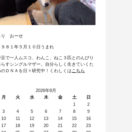
もり おーせ
１９８１年５月１０日うまれ
伊豆で一人ムスコ、わんこ、ねこ３匹とのんびり
暮らすシングルマザー。自分らしく生きていくた
めのＤＮＡを日々研究中！くわしくは
こちら
2026年8月
月
火
水
木
金
土
日
1
2
3
4
5
6
7
8
9
10
11
12
13
14
15
16
17
18
19
20
21
22
23