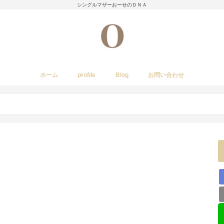
シングルマザーおーせのＤＮＡ
ホーム
profile
Blog
お問い合わせ
今日のあれこれ
いきもの
子育て日記
Amwayクィーンクックで簡単料理
国内旅行
レストラン・カフェ・居酒屋など
イベント・祭り
stork