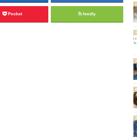
Pocket
feedly