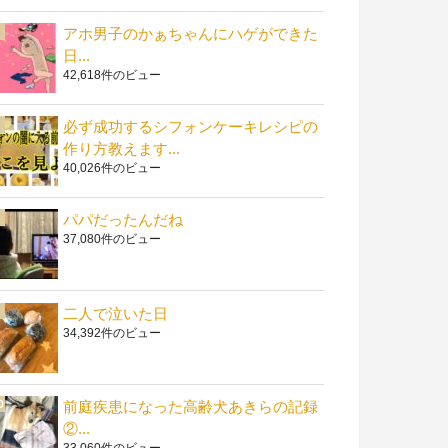
アホ男子のかぁちゃんにハゲができた
日...
42,618件のビュー
必ず成功するシフォンケーキレシピの
作り方教えます...
40,026件のビュー
パパだったんだね
37,080件のビュー
二人で泣いた日
34,392件のビュー
前庭疾患になった高齢犬あきらの記録
②...
33,060件のビュー