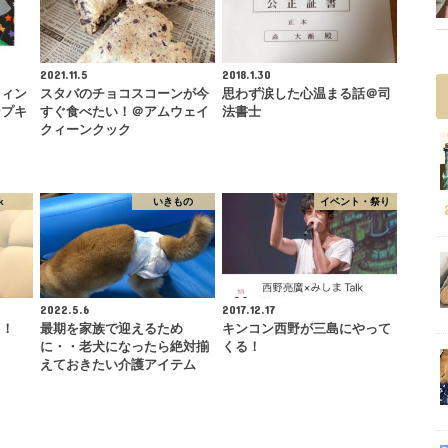
2021.11.5
2018.1.30
ウィン
スタバのチョコスコーンが今
思わず涙した心温まる話＠司
ンプキ
すぐ食べたい！＠アムウェイ
法書士
…
クィーンクック
k
いきもの
イベント・祭り
2022.5.6
2017.12.17
！！
最期を家族で迎えるため
キンコン西野が三島にやって
に・・老犬になったら絶対揃
くる！
えておきたい介護アイテム