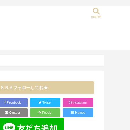
search
静岡県
ＳＮＳフォローしてね★
Facebook
Twitter
Instagram
Contact
Feedly
B!
Hatebu