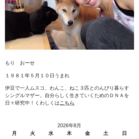
もり おーせ
１９８１年５月１０日うまれ
伊豆で一人ムスコ、わんこ、ねこ３匹とのんびり暮らす
シングルマザー。自分らしく生きていくためのＤＮＡを
日々研究中！くわしくは
こちら
2026年8月
月
火
水
木
金
土
日