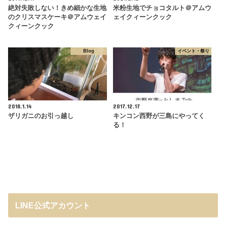
絶対失敗しない！きめ細かな生地
米粉生地でチョコタルト＠アムウ
のクリスマスケーキ＠アムウェイ
ェイクィーンクック
クィーンクック
Blog
イベント・祭り
2018.1.14
2017.12.17
ザリガニのお引っ越し
キンコン西野が三島にやってく
る！
LINE公式アカウント