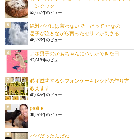
ーンクック
63,667件のビュー
絶対パパには言わないで！だって○○なの・・
息子が泣きながら言ったセリフが刺さる
46,263件のビュー
アホ男子のかぁちゃんにハゲができた日
42,618件のビュー
必ず成功するシフォンケーキレシピの作り方
教えます
40,045件のビュー
profile
39,974件のビュー
パパだったんだね