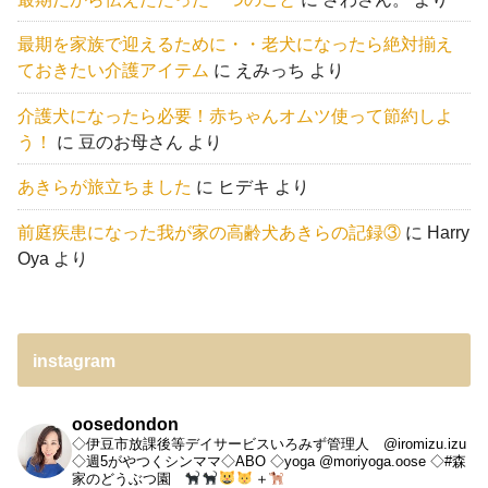
最期を家族で迎えるために・・老犬になったら絶対揃え
ておきたい介護アイテム
に
えみっち
より
介護犬になったら必要！赤ちゃんオムツ使って節約しよ
う！
に
豆のお母さん
より
あきらが旅立ちました
に
ヒデキ
より
前庭疾患になった我が家の高齢犬あきらの記録③
に
Harry
Oya
より
instagram
oosedondon
◇伊豆市放課後等デイサービスいろみず管理人 @iromizu.izu
◇週5がやつくシンママ◇ABO
◇yoga @moriyoga.oose
◇#森
家のどうぶつ園
＋