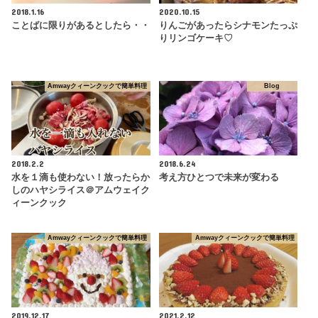
2018.1.16
2020.10.15
ことばに限りがあるとしたら・・
りんごがあったらシナモンたっぷ
りリンゴケーキ♡
Amwayクィーンクックで簡単料理
Blog
2018.2.2
2018.6.24
水を１滴も使わない！放ったらか
考え方ひとつで未来が変わる
しのハヤシライス＠アムウェイク
ィーンクック
Amwayクィーンクックで簡単料理
Amwayクィーンクックで簡単料理
2019.12.17
2021.2.12