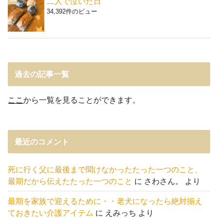
二人で泣いた日
34,392件のビュー
過去の記事一覧
ここ
から一覧を見ることができます。
最近のコメント
死に行く父に最後まで聞けなかったたった一つのこと、
最期だから伝えたたった一つのこと
に
さわさん。
より
最期を家族で迎えるために・・老犬になったら絶対揃え
ておきたい介護アイテム
に
えみっち
より