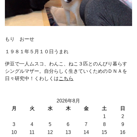
もり おーせ
１９８１年５月１０日うまれ
伊豆で一人ムスコ、わんこ、ねこ３匹とのんびり暮らす
シングルマザー。自分らしく生きていくためのＤＮＡを
日々研究中！くわしくは
こちら
2026年8月
月
火
水
木
金
土
日
1
2
3
4
5
6
7
8
9
10
11
12
13
14
15
16