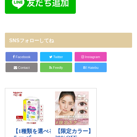
SNSフォローしてね
Facebook
Twitter
Instagram
Contact
Feedly
B!
Hatebu