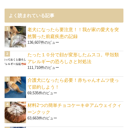
よく読まれている記事
老犬になったら要注意！！我が家の愛犬を突
然襲った前庭疾患の記録
136,607件のビュー
たった１０分で顔が変形したムスコ。甲殻類
アレルギーの恐ろしさと対処法
111,710件のビュー
介護犬になったら必要！赤ちゃんオムツ使っ
て節約しよう！
69,535件のビュー
材料2つの簡単チョコケーキ＠アムウェイクィ
ーンクック
63,663件のビュー