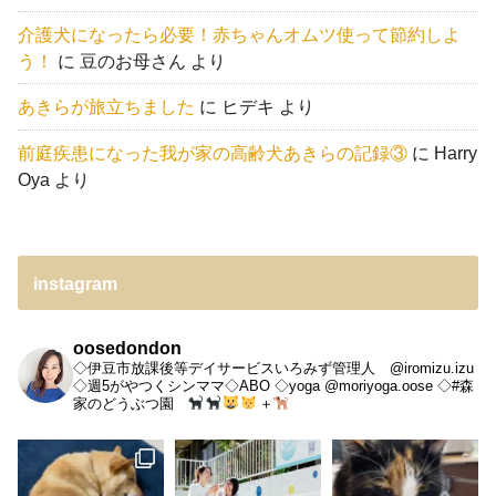
介護犬になったら必要！赤ちゃんオムツ使って節約しよ
う！
に
豆のお母さん
より
あきらが旅立ちました
に
ヒデキ
より
前庭疾患になった我が家の高齢犬あきらの記録③
に
Harry
Oya
より
instagram
oosedondon
◇伊豆市放課後等デイサービスいろみず管理人 @iromizu.izu
◇週5がやつくシンママ◇ABO
◇yoga @moriyoga.oose
◇#森
家のどうぶつ園
＋