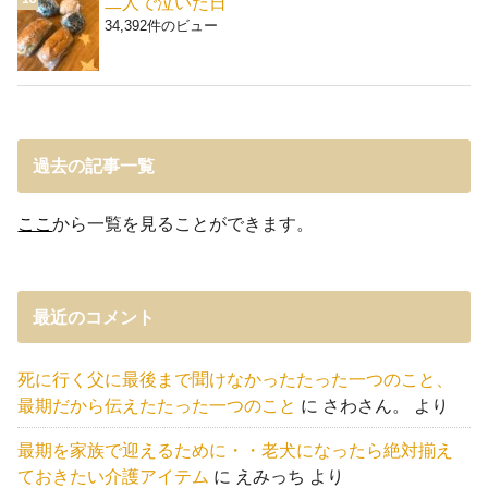
二人で泣いた日
34,392件のビュー
過去の記事一覧
ここ
から一覧を見ることができます。
最近のコメント
死に行く父に最後まで聞けなかったたった一つのこと、
最期だから伝えたたった一つのこと
に
さわさん。
より
最期を家族で迎えるために・・老犬になったら絶対揃え
ておきたい介護アイテム
に
えみっち
より