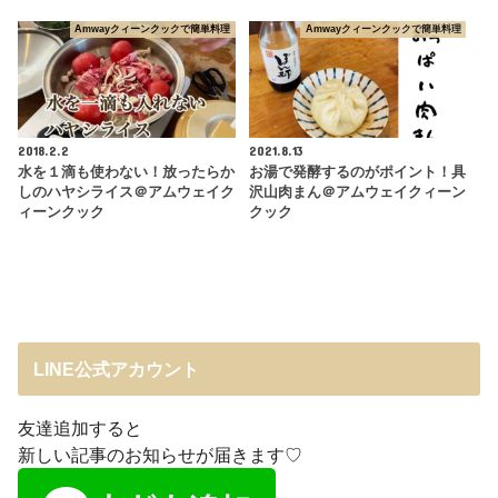
Amwayクィーンクックで簡単料理
Amwayクィーンクックで簡単料理
2018.2.2
2021.8.13
水を１滴も使わない！放ったらか
お湯で発酵するのがポイント！具
しのハヤシライス＠アムウェイク
沢山肉まん＠アムウェイクィーン
ィーンクック
クック
LINE公式アカウント
友達追加すると
新しい記事のお知らせが届きます♡