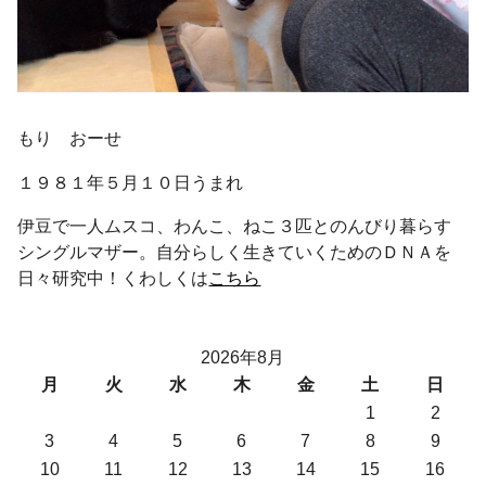
もり おーせ
１９８１年５月１０日うまれ
伊豆で一人ムスコ、わんこ、ねこ３匹とのんびり暮らす
シングルマザー。自分らしく生きていくためのＤＮＡを
日々研究中！くわしくは
こちら
2026年8月
月
火
水
木
金
土
日
1
2
3
4
5
6
7
8
9
10
11
12
13
14
15
16