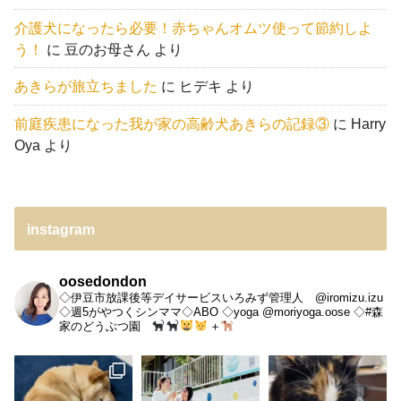
介護犬になったら必要！赤ちゃんオムツ使って節約しよ
う！
に
豆のお母さん
より
あきらが旅立ちました
に
ヒデキ
より
前庭疾患になった我が家の高齢犬あきらの記録③
に
Harry
Oya
より
instagram
oosedondon
◇伊豆市放課後等デイサービスいろみず管理人 @iromizu.izu
◇週5がやつくシンママ◇ABO
◇yoga @moriyoga.oose
◇#森
家のどうぶつ園
＋