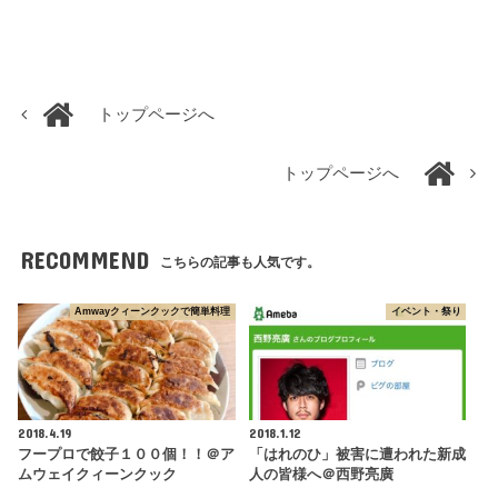
トップページへ
トップページへ
RECOMMEND
こちらの記事も人気です。
Amwayクィーンクックで簡単料理
イベント・祭り
2018.4.19
2018.1.12
フープロで餃子１００個！！＠ア
「はれのひ」被害に遭われた新成
ムウェイクィーンクック
人の皆様へ＠西野亮廣