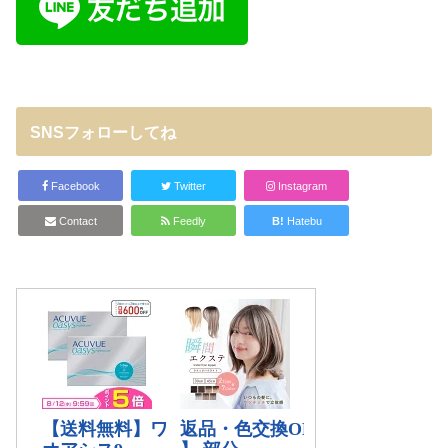
SNSフォローしてね
Facebook
Twitter
Instagram
Contact
Feedly
B!
Hatebu