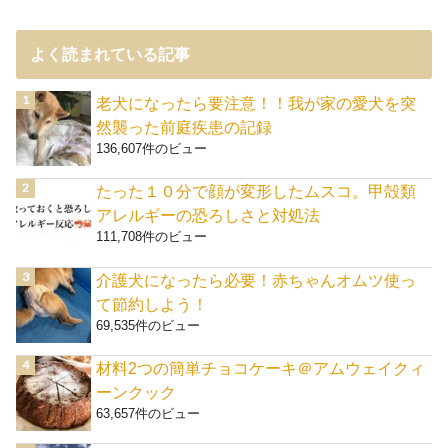
よく読まれている記事
老犬になったら要注意！！我が家の愛犬を突
然襲った前庭疾患の記録
136,607件のビュー
たった１０分で顔が変形したムスコ。甲殻類
アレルギーの恐ろしさと対処法
111,708件のビュー
介護犬になったら必要！赤ちゃんオムツ使っ
て節約しよう！
69,535件のビュー
材料2つの簡単チョコケーキ＠アムウェイクィ
ーンクック
63,657件のビュー