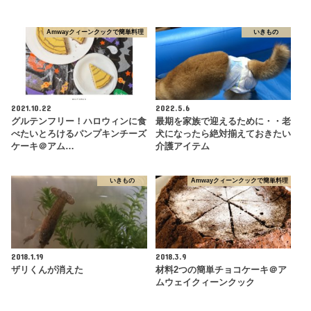
Amwayクィーンクックで簡単料理
いきもの
2021.10.22
2022.5.6
グルテンフリー！ハロウィンに食
最期を家族で迎えるために・・老
べたいとろけるパンプキンチーズ
犬になったら絶対揃えておきたい
ケーキ＠アム…
介護アイテム
いきもの
Amwayクィーンクックで簡単料理
2018.1.19
2018.3.9
ザリくんが消えた
材料2つの簡単チョコケーキ＠ア
ムウェイクィーンクック