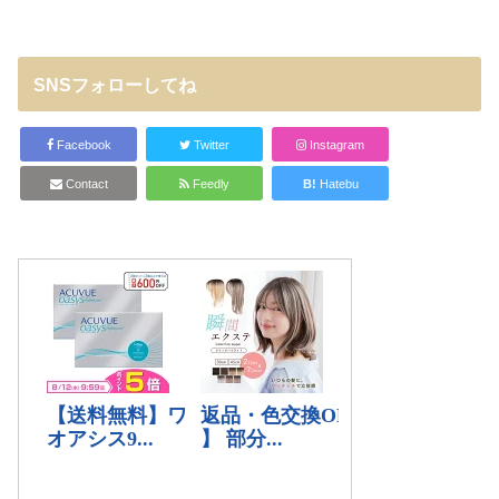
SNSフォローしてね
Facebook
Twitter
Instagram
Contact
Feedly
B!
Hatebu