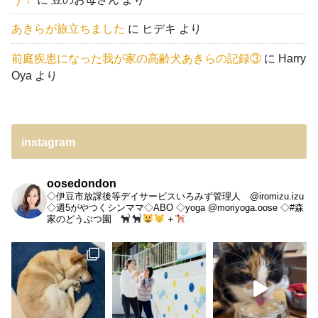
あきらが旅立ちました
に
ヒデキ
より
前庭疾患になった我が家の高齢犬あきらの記録③
に
Harry
Oya
より
instagram
oosedondon
◇伊豆市放課後等デイサービスいろみず管理人 @iromizu.izu
◇週5がやつくシンママ◇ABO
◇yoga @moriyoga.oose
◇#森
家のどうぶつ園
＋