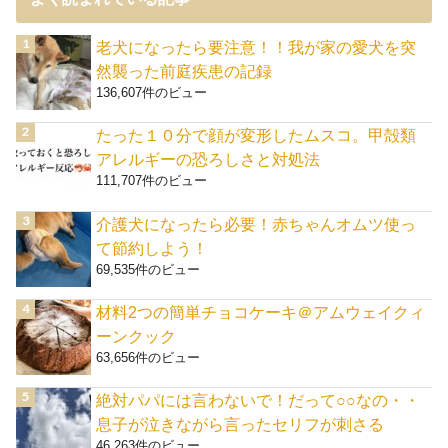
老犬になったら要注意！！我が家の愛犬を突
然襲った前庭疾患の記録
136,607件のビュー
たった１０分で顔が変形したムスコ。甲殻類
アレルギーの恐ろしさと対処法
111,707件のビュー
介護犬になったら必要！赤ちゃんオムツ使っ
て節約しよう！
69,535件のビュー
材料2つの簡単チョコケーキ＠アムウェイクィ
ーンクック
63,656件のビュー
絶対パパには言わないで！だって○○なの・・
息子が泣きながら言ったセリフが刺さる
46,263件のビュー