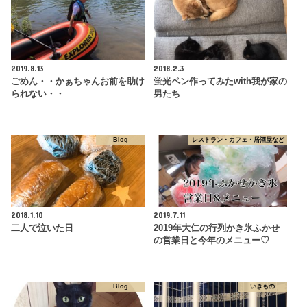
2019.8.13
2018.2.3
ごめん・・かぁちゃんお前を助け
蛍光ペン作ってみたwith我が家の
られない・・
男たち
Blog
レストラン・カフェ・居酒屋など
2018.1.10
2019.7.11
二人で泣いた日
2019年大仁の行列かき氷ふかせ
の営業日と今年のメニュー♡
Blog
いきもの