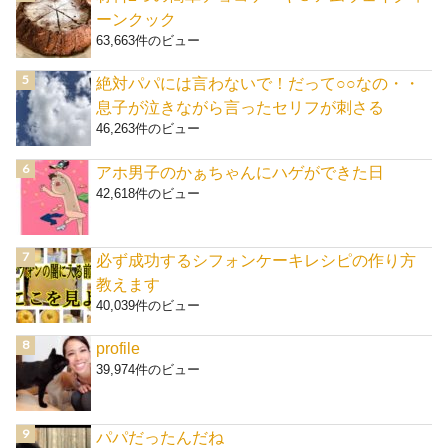
ーンクック
63,663件のビュー
絶対パパには言わないで！だって○○なの・・
息子が泣きながら言ったセリフが刺さる
46,263件のビュー
アホ男子のかぁちゃんにハゲができた日
42,618件のビュー
必ず成功するシフォンケーキレシピの作り方
教えます
40,039件のビュー
profile
39,974件のビュー
パパだったんだね