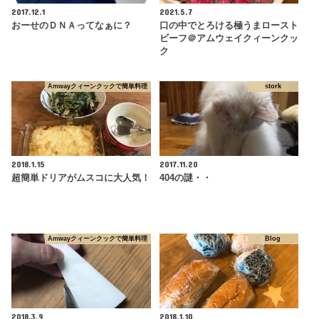
2017.12.1
2021.5.7
おーせのＤＮＡってなぁに？
口の中でとろける極うまロースト
ビーフ＠アムウェイクィーンクッ
ク
Amwayクィーンクックで簡単料理
stork
2018.1.15
2017.11.20
超簡単ドリアがムスコに大人気！
404の謎・・
Amwayクィーンクックで簡単料理
Blog
2018.3.9
2018.1.10