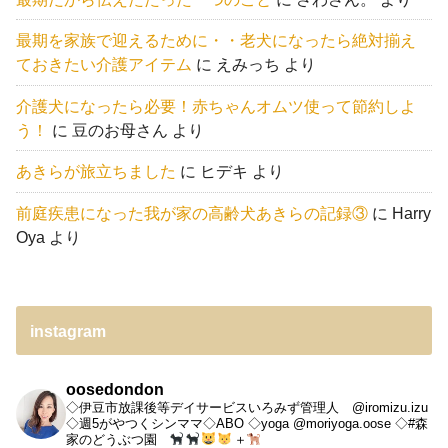
最期を家族で迎えるために・・老犬になったら絶対揃え
ておきたい介護アイテム
に
えみっち
より
介護犬になったら必要！赤ちゃんオムツ使って節約しよ
う！
に
豆のお母さん
より
あきらが旅立ちました
に
ヒデキ
より
前庭疾患になった我が家の高齢犬あきらの記録③
に
Harry
Oya
より
instagram
oosedondon
◇伊豆市放課後等デイサービスいろみず管理人 @iromizu.izu
◇週5がやつくシンママ◇ABO
◇yoga @moriyoga.oose
◇#森
家のどうぶつ園
＋