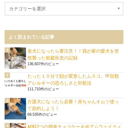
よく読まれている記事
老犬になったら要注意！！我が家の愛犬を突
然襲った前庭疾患の記録
136,607件のビュー
たった１０分で顔が変形したムスコ。甲殻類
アレルギーの恐ろしさと対処法
111,710件のビュー
介護犬になったら必要！赤ちゃんオムツ使っ
て節約しよう！
69,535件のビュー
材料2つの簡単チョコケーキ＠アムウェイクィ