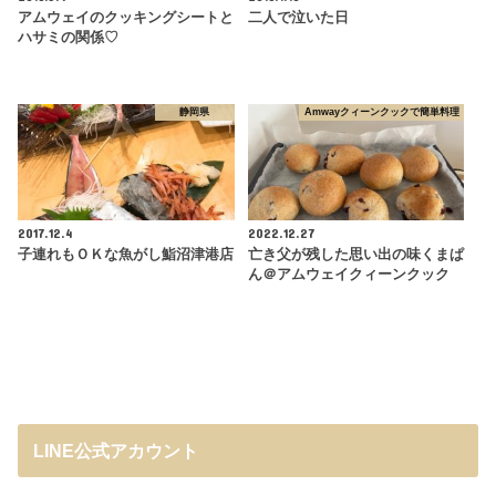
アムウェイのクッキングシートと
二人で泣いた日
ハサミの関係♡
静岡県
Amwayクィーンクックで簡単料理
2017.12.4
2022.12.27
子連れもＯＫな魚がし鮨沼津港店
亡き父が残した思い出の味くまぱ
ん＠アムウェイクィーンクック
LINE公式アカウント