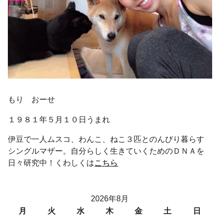
もり おーせ
１９８１年５月１０日うまれ
伊豆で一人ムスコ、わんこ、ねこ３匹とのんびり暮らす
シングルマザー。自分らしく生きていくためのＤＮＡを
日々研究中！くわしくは
こちら
2026年8月
月
火
水
木
金
土
日