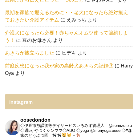
最期を家族で迎えるために・・老犬になったら絶対揃え
ておきたい介護アイテム
に
えみっち
より
介護犬になったら必要！赤ちゃんオムツ使って節約しよ
う！
に
豆のお母さん
より
あきらが旅立ちました
に
ヒデキ
より
前庭疾患になった我が家の高齢犬あきらの記録③
に
Harry
Oya
より
instagram
oosedondon
◇伊豆市放課後等デイサービスいろみず管理人 @iromizu.izu
◇週5がやつくシンママ◇ABO
◇yoga @moriyoga.oose
◇#森
家のどうぶつ園
＋