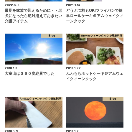
2022.5.6
2021.1.14
最期を家族で迎えるために・・老
どうぶつ柄もOK!フライパンで簡
犬になったら絶対揃えておきたい
単ロールケーキ＠アムウェイクィ
介護アイテム
ーンクック
Blog
Amwayクィーンクックで簡単料理
2018.1.8
2018.1.22
大室山は３６０度絶景でした
ふわもちホットケーキ＠アムウェ
イクィーンクック
Amwayクィーンクックで簡単料理
Blog
2018.3.9
2018.1.2