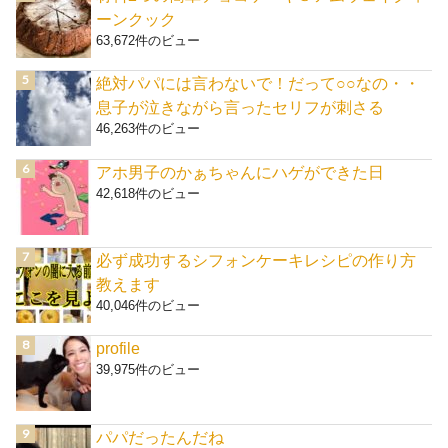
ーンクック
63,672件のビュー
絶対パパには言わないで！だって○○なの・・
息子が泣きながら言ったセリフが刺さる
46,263件のビュー
アホ男子のかぁちゃんにハゲができた日
42,618件のビュー
必ず成功するシフォンケーキレシピの作り方
教えます
40,046件のビュー
profile
39,975件のビュー
パパだったんだね