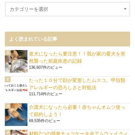
よく読まれている記事
老犬になったら要注意！！我が家の愛犬を突
然襲った前庭疾患の記録
136,607件のビュー
たった１０分で顔が変形したムスコ。甲殻類
アレルギーの恐ろしさと対処法
111,714件のビュー
介護犬になったら必要！赤ちゃんオムツ使っ
て節約しよう！
69,535件のビュー
材料2つの簡単チョコケーキ＠アムウェイクィ