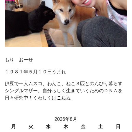
もり おーせ
１９８１年５月１０日うまれ
伊豆で一人ムスコ、わんこ、ねこ３匹とのんびり暮らす
シングルマザー。自分らしく生きていくためのＤＮＡを
日々研究中！くわしくは
こちら
2026年8月
月
火
水
木
金
土
日