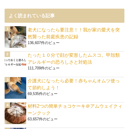
よく読まれている記事
老犬になったら要注意！！我が家の愛犬を突
然襲った前庭疾患の記録
136,607件のビュー
たった１０分で顔が変形したムスコ。甲殻類
アレルギーの恐ろしさと対処法
111,709件のビュー
介護犬になったら必要！赤ちゃんオムツ使っ
て節約しよう！
69,535件のビュー
材料2つの簡単チョコケーキ＠アムウェイクィ
ーンクック
63,657件のビュー