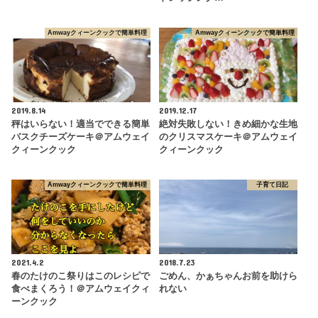
Amwayクィーンクックで簡単料理
Amwayクィーンクックで簡単料理
2019.8.14
2019.12.17
秤はいらない！適当でできる簡単
絶対失敗しない！きめ細かな生地
バスクチーズケーキ＠アムウェイ
のクリスマスケーキ＠アムウェイ
クィーンクック
クィーンクック
Amwayクィーンクックで簡単料理
子育て日記
2021.4.2
2018.7.23
春のたけのこ祭りはこのレシピで
ごめん、かぁちゃんお前を助けら
食べまくろう！＠アムウェイクィ
れない
ーンクック