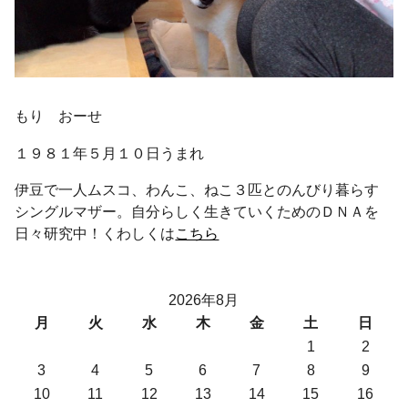
もり おーせ
１９８１年５月１０日うまれ
伊豆で一人ムスコ、わんこ、ねこ３匹とのんびり暮らす
シングルマザー。自分らしく生きていくためのＤＮＡを
日々研究中！くわしくは
こちら
2026年8月
月
火
水
木
金
土
日
1
2
3
4
5
6
7
8
9
10
11
12
13
14
15
16