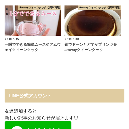
Amwayクィーンクックで簡単料理
Amwayクィーンクックで簡単料理
2018.5.15
2019.6.30
一瞬でできる簡単ムース＠アムウ
鍋でドーンとどでかプリン♡＠
ェイクィーンクック
amwayクィーンクック
LINE公式アカウント
友達追加すると
新しい記事のお知らせが届きます♡