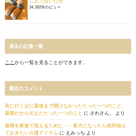
二人で泣いた日
34,392件のビュー
過去の記事一覧
ここ
から一覧を見ることができます。
最近のコメント
死に行く父に最後まで聞けなかったたった一つのこと、
最期だから伝えたたった一つのこと
に
さわさん。
より
最期を家族で迎えるために・・老犬になったら絶対揃え
ておきたい介護アイテム
に
えみっち
より