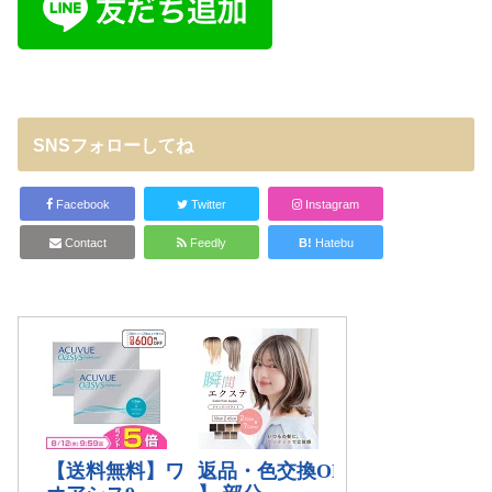
SNSフォローしてね
Facebook
Twitter
Instagram
Contact
Feedly
B!
Hatebu