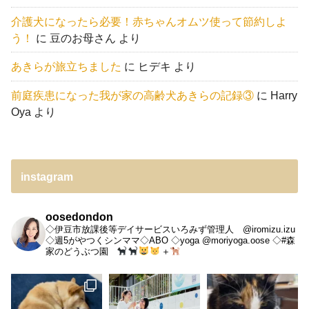
介護犬になったら必要！赤ちゃんオムツ使って節約しよ
う！
に
豆のお母さん
より
あきらが旅立ちました
に
ヒデキ
より
前庭疾患になった我が家の高齢犬あきらの記録③
に
Harry
Oya
より
instagram
oosedondon
◇伊豆市放課後等デイサービスいろみず管理人 @iromizu.izu
◇週5がやつくシンママ◇ABO
◇yoga @moriyoga.oose
◇#森
家のどうぶつ園
＋