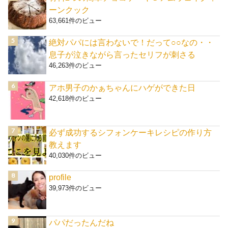
ーンクック
63,661件のビュー
絶対パパには言わないで！だって○○なの・・
息子が泣きながら言ったセリフが刺さる
46,263件のビュー
アホ男子のかぁちゃんにハゲができた日
42,618件のビュー
必ず成功するシフォンケーキレシピの作り方
教えます
40,030件のビュー
profile
39,973件のビュー
パパだったんだね