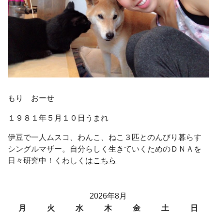
もり おーせ
１９８１年５月１０日うまれ
伊豆で一人ムスコ、わんこ、ねこ３匹とのんびり暮らす
シングルマザー。自分らしく生きていくためのＤＮＡを
日々研究中！くわしくは
こちら
2026年8月
月
火
水
木
金
土
日