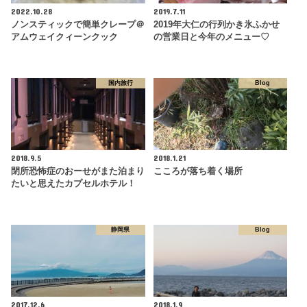
2022.10.28
2019.7.11
ノンスティックで簡単クレープ＠
2019年大仁の行列かき氷ふかせ
アムウェイクィーンクック
の営業日と今年のメニュー♡
国内旅行
Blog
2018.9.5
2018.1.21
閉所恐怖症のおーせがまた泊まり
こころが落ち着く場所
たいと思えたカプセルホテル！
静岡県
Blog
2017.12.6
2018.1.9