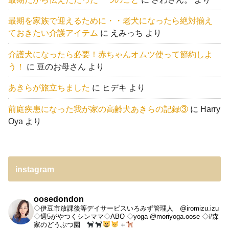
最期を家族で迎えるために・・老犬になったら絶対揃え
ておきたい介護アイテム
に
えみっち
より
介護犬になったら必要！赤ちゃんオムツ使って節約しよ
う！
に
豆のお母さん
より
あきらが旅立ちました
に
ヒデキ
より
前庭疾患になった我が家の高齢犬あきらの記録③
に
Harry
Oya
より
instagram
oosedondon
◇伊豆市放課後等デイサービスいろみず管理人 @iromizu.izu
◇週5がやつくシンママ◇ABO
◇yoga @moriyoga.oose
◇#森
家のどうぶつ園
＋