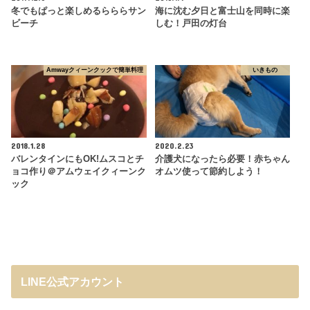
冬でもぱっと楽しめるらららサン
海に沈む夕日と富士山を同時に楽
ビーチ
しむ！戸田の灯台
Amwayクィーンクックで簡単料理
いきもの
2018.1.28
2020.2.23
バレンタインにもOK!ムスコとチ
介護犬になったら必要！赤ちゃん
ョコ作り＠アムウェイクィーンク
オムツ使って節約しよう！
ック
LINE公式アカウント