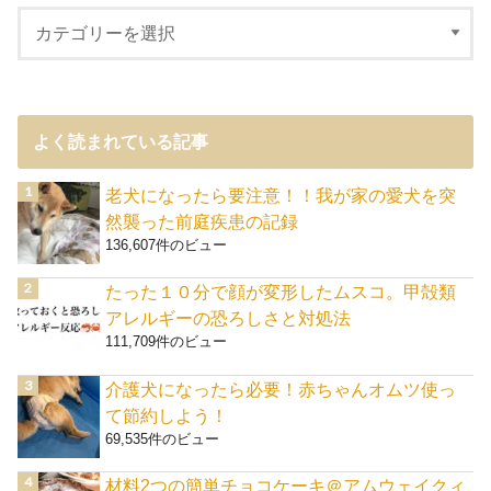
よく読まれている記事
老犬になったら要注意！！我が家の愛犬を突
然襲った前庭疾患の記録
136,607件のビュー
たった１０分で顔が変形したムスコ。甲殻類
アレルギーの恐ろしさと対処法
111,709件のビュー
介護犬になったら必要！赤ちゃんオムツ使っ
て節約しよう！
69,535件のビュー
材料2つの簡単チョコケーキ＠アムウェイクィ