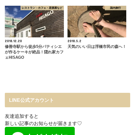
レストラン・カフェ・居酒屋など
国内旅行
2018.12.20
2018.5.2
修善寺駅から徒歩5分パティシエ
天気のいい日は浮橋市民の森へ！
が作るケーキが絶品！隠れ家カフ
ェHISAGO
LINE公式アカウント
友達追加すると
新しい記事のお知らせが届きます♡