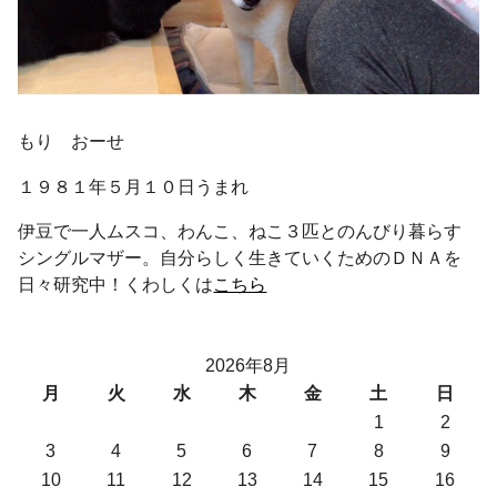
もり おーせ
１９８１年５月１０日うまれ
伊豆で一人ムスコ、わんこ、ねこ３匹とのんびり暮らす
シングルマザー。自分らしく生きていくためのＤＮＡを
日々研究中！くわしくは
こちら
2026年8月
月
火
水
木
金
土
日
1
2
3
4
5
6
7
8
9
10
11
12
13
14
15
16