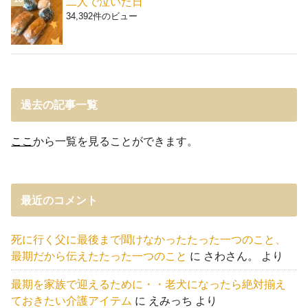
二人で泣いた日
34,392件のビュー
過去の記事一覧
ここ
から一覧を見ることができます。
最近のコメント
死に行く父に最後まで聞けなかったたった一つのこと、
最期だから伝えたたった一つのこと
に
さわさん。
より
最期を家族で迎えるために・・老犬になったら絶対揃え
ておきたい介護アイテム
に
えみっち
より