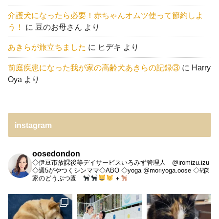
介護犬になったら必要！赤ちゃんオムツ使って節約しよ
う！
に
豆のお母さん
より
あきらが旅立ちました
に
ヒデキ
より
前庭疾患になった我が家の高齢犬あきらの記録③
に
Harry
Oya
より
instagram
oosedondon
◇伊豆市放課後等デイサービスいろみず管理人 @iromizu.izu
◇週5がやつくシンママ◇ABO
◇yoga @moriyoga.oose
◇#森
家のどうぶつ園
＋