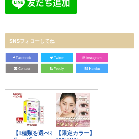
SNSフォローしてね
Facebook
Twitter
Instagram
Contact
Feedly
B!
Hatebu