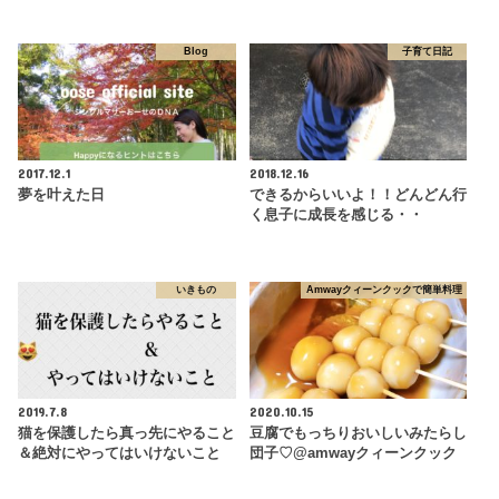
Blog
子育て日記
2017.12.1
2018.12.16
夢を叶えた日
できるからいいよ！！どんどん行
く息子に成長を感じる・・
いきもの
Amwayクィーンクックで簡単料理
2019.7.8
2020.10.15
猫を保護したら真っ先にやること
豆腐でもっちりおいしいみたらし
＆絶対にやってはいけないこと
団子♡@amwayクィーンクック