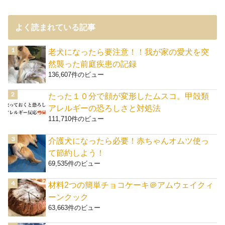
よく読まれている記事
老犬になったら要注意！！我が家の愛犬を突
然襲った前庭疾患の記録
136,607件のビュー
たった１０分で顔が変形したムスコ。甲殻類
アレルギーの恐ろしさと対処法
111,710件のビュー
介護犬になったら必要！赤ちゃんオムツ使っ
て節約しよう！
69,535件のビュー
材料2つの簡単チョコケーキ＠アムウェイクィ
ーンクック
63,663件のビュー