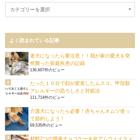
よく読まれている記事
老犬になったら要注意！！我が家の愛犬を突
然襲った前庭疾患の記録
136,607件のビュー
たった１０分で顔が変形したムスコ。甲殻類
アレルギーの恐ろしさと対処法
111,714件のビュー
介護犬になったら必要！赤ちゃんオムツ使っ
て節約しよう！
69,535件のビュー
材料2つの簡単チョコケーキ＠アムウェイクィ