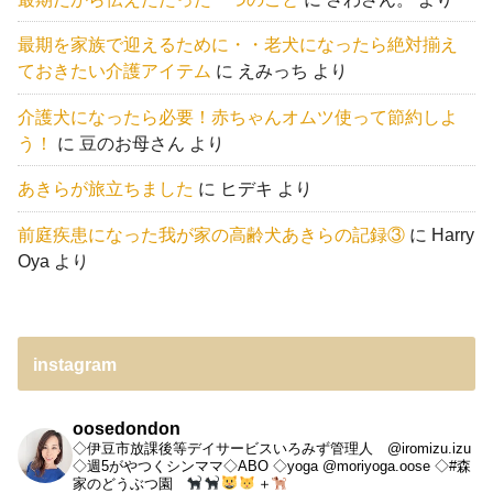
最期を家族で迎えるために・・老犬になったら絶対揃え
ておきたい介護アイテム
に
えみっち
より
介護犬になったら必要！赤ちゃんオムツ使って節約しよ
う！
に
豆のお母さん
より
あきらが旅立ちました
に
ヒデキ
より
前庭疾患になった我が家の高齢犬あきらの記録③
に
Harry
Oya
より
instagram
oosedondon
◇伊豆市放課後等デイサービスいろみず管理人 @iromizu.izu
◇週5がやつくシンママ◇ABO
◇yoga @moriyoga.oose
◇#森
家のどうぶつ園
＋