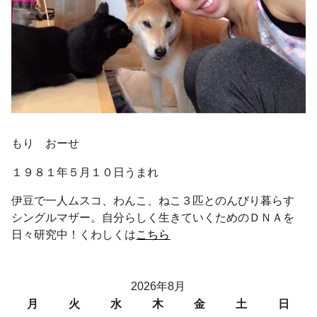
もり おーせ
１９８１年５月１０日うまれ
伊豆で一人ムスコ、わんこ、ねこ３匹とのんびり暮らす
シングルマザー。自分らしく生きていくためのＤＮＡを
日々研究中！くわしくは
こちら
2026年8月
月
火
水
木
金
土
日