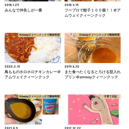
2018.1.29
2018.4.19
みんなで仲良しが一番
フープロで餃子１００個！！＠ア
ムウェイクィーンクック
Amwayクィーンクックで簡単料理
Amwayクィーンクックで簡単料理
2020.2.19
2019.6.30
鳥もものホロホロチキンカレー＠
また食べたくなるとろける型入れ
アムウェイクィーンクック
プリン＠amwayクィーンクック
Amwayクィーンクックで簡単料理
子育て日記
2021.8.9
2017.12.22