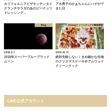
カリフォルニアピザキッチンタイ
アホ男子のかぁちゃんにハゲがで
クランチサラダのあのピーナッツ
きた日
ドレッシング…
Blog
Amwayクィーンクックで簡単料理
2018.2.1
2019.12.17
2018年スーパーブルーブラッド
絶対失敗しない！きめ細かな生地
ムーン
のクリスマスケーキ＠アムウェイ
クィーンクック
LINE公式アカウント