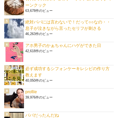
ーンクック
63,678件のビュー
絶対パパには言わないで！だって○○なの・・
息子が泣きながら言ったセリフが刺さる
46,263件のビュー
アホ男子のかぁちゃんにハゲができた日
42,618件のビュー
必ず成功するシフォンケーキレシピの作り方
教えます
40,050件のビュー
profile
39,976件のビュー
パパだったんだね