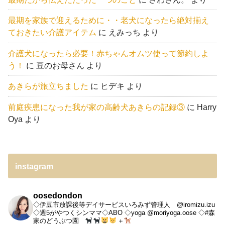
最期を家族で迎えるために・・老犬になったら絶対揃え
ておきたい介護アイテム
に
えみっち
より
介護犬になったら必要！赤ちゃんオムツ使って節約しよ
う！
に
豆のお母さん
より
あきらが旅立ちました
に
ヒデキ
より
前庭疾患になった我が家の高齢犬あきらの記録③
に
Harry
Oya
より
instagram
oosedondon
◇伊豆市放課後等デイサービスいろみず管理人 @iromizu.izu
◇週5がやつくシンママ◇ABO
◇yoga @moriyoga.oose
◇#森
家のどうぶつ園
＋