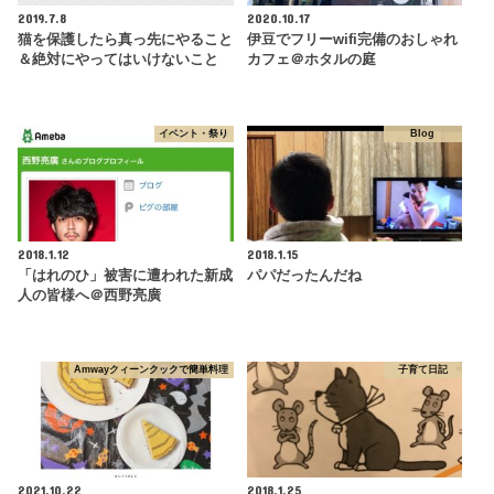
2019.7.8
2020.10.17
猫を保護したら真っ先にやること
伊豆でフリーwifi完備のおしゃれ
＆絶対にやってはいけないこと
カフェ＠ホタルの庭
イベント・祭り
Blog
2018.1.12
2018.1.15
「はれのひ」被害に遭われた新成
パパだったんだね
人の皆様へ＠西野亮廣
Amwayクィーンクックで簡単料理
子育て日記
2021.10.22
2018.1.25