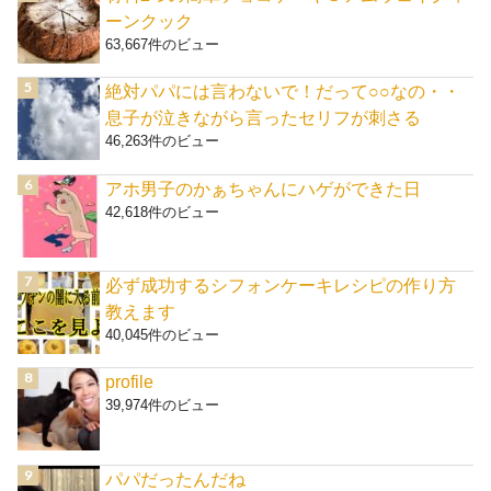
ーンクック
63,667件のビュー
絶対パパには言わないで！だって○○なの・・
息子が泣きながら言ったセリフが刺さる
46,263件のビュー
アホ男子のかぁちゃんにハゲができた日
42,618件のビュー
必ず成功するシフォンケーキレシピの作り方
教えます
40,045件のビュー
profile
39,974件のビュー
パパだったんだね