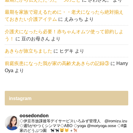
最期を家族で迎えるために・・老犬になったら絶対揃え
ておきたい介護アイテム
に
えみっち
より
介護犬になったら必要！赤ちゃんオムツ使って節約しよ
う！
に
豆のお母さん
より
あきらが旅立ちました
に
ヒデキ
より
前庭疾患になった我が家の高齢犬あきらの記録③
に
Harry
Oya
より
instagram
oosedondon
◇伊豆市放課後等デイサービスいろみず管理人 @iromizu.izu
◇週5がやつくシンママ◇ABO
◇yoga @moriyoga.oose
◇#森
家のどうぶつ園
＋