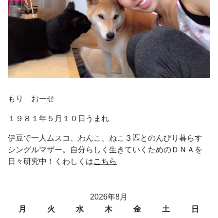
もり おーせ
１９８１年５月１０日うまれ
伊豆で一人ムスコ、わんこ、ねこ３匹とのんびり暮らす
シングルマザー。自分らしく生きていくためのＤＮＡを
日々研究中！くわしくは
こちら
2026年8月
月
火
水
木
金
土
日