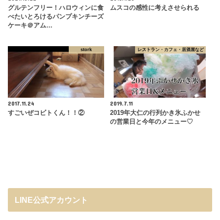
グルテンフリー！ハロウィンに食
ムスコの感性に考えさせられる
べたいとろけるパンプキンチーズ
ケーキ＠アム…
stork
レストラン・カフェ・居酒屋など
2017.11.24
2019.7.11
すごいぜコビトくん！！②
2019年大仁の行列かき氷ふかせ
の営業日と今年のメニュー♡
LINE公式アカウント