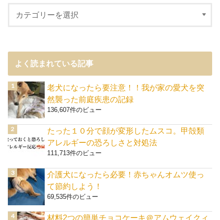
よく読まれている記事
老犬になったら要注意！！我が家の愛犬を突
然襲った前庭疾患の記録
136,607件のビュー
たった１０分で顔が変形したムスコ。甲殻類
アレルギーの恐ろしさと対処法
111,713件のビュー
介護犬になったら必要！赤ちゃんオムツ使っ
て節約しよう！
69,535件のビュー
材料2つの簡単チョコケーキ＠アムウェイクィ