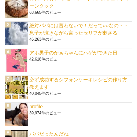
ーンクック
63,665件のビュー
絶対パパには言わないで！だって○○なの・・
息子が泣きながら言ったセリフが刺さる
46,263件のビュー
アホ男子のかぁちゃんにハゲができた日
42,618件のビュー
必ず成功するシフォンケーキレシピの作り方
教えます
40,045件のビュー
profile
39,974件のビュー
パパだったんだね