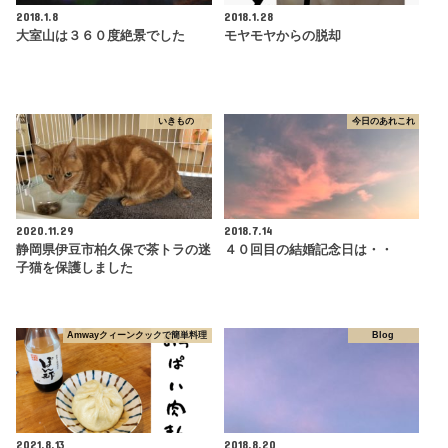
2018.1.8
2018.1.28
大室山は３６０度絶景でした
モヤモヤからの脱却
いきもの
今日のあれこれ
2020.11.29
2018.7.14
静岡県伊豆市柏久保で茶トラの迷
４０回目の結婚記念日は・・
子猫を保護しました
Amwayクィーンクックで簡単料理
Blog
2021.8.13
2018.8.20