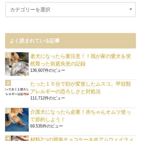
よく読まれている記事
老犬になったら要注意！！我が家の愛犬を突
然襲った前庭疾患の記録
136,607件のビュー
たった１０分で顔が変形したムスコ。甲殻類
アレルギーの恐ろしさと対処法
111,712件のビュー
介護犬になったら必要！赤ちゃんオムツ使っ
て節約しよう！
69,535件のビュー
材料2つの簡単チョコケーキ＠アムウェイクィ