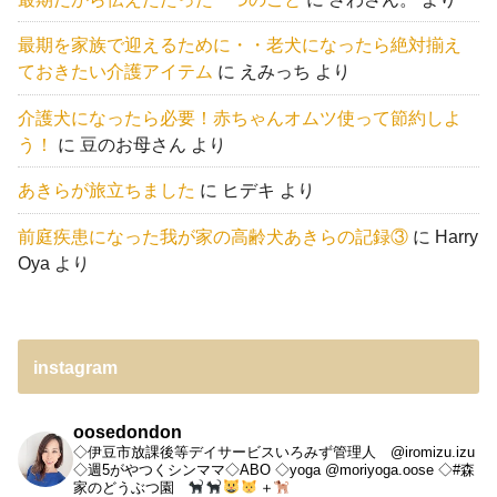
最期を家族で迎えるために・・老犬になったら絶対揃え
ておきたい介護アイテム
に
えみっち
より
介護犬になったら必要！赤ちゃんオムツ使って節約しよ
う！
に
豆のお母さん
より
あきらが旅立ちました
に
ヒデキ
より
前庭疾患になった我が家の高齢犬あきらの記録③
に
Harry
Oya
より
instagram
oosedondon
◇伊豆市放課後等デイサービスいろみず管理人 @iromizu.izu
◇週5がやつくシンママ◇ABO
◇yoga @moriyoga.oose
◇#森
家のどうぶつ園
＋