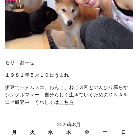
もり おーせ
１９８１年５月１０日うまれ
伊豆で一人ムスコ、わんこ、ねこ３匹とのんびり暮らす
シングルマザー。自分らしく生きていくためのＤＮＡを
日々研究中！くわしくは
こちら
2026年8月
月
火
水
木
金
土
日