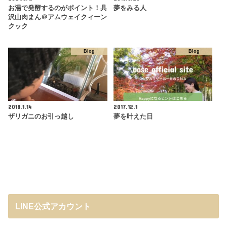
お湯で発酵するのがポイント！具
夢をみる人
沢山肉まん＠アムウェイクィーン
クック
Blog
Blog
2018.1.14
2017.12.1
ザリガニのお引っ越し
夢を叶えた日
LINE公式アカウント